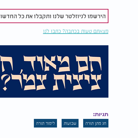
ב?
ניר קפטן: "
חוסכת בשנא
הירשמו לניוזלטר שלנו ותקבלו את כל החדשו
ה
מצאתם טעות בכתבה? כתבו לנו
מיוחדת עם כולל “תורת עמרם” - מערך של לימו
שעות של תורה, קדושה וזכויות עבור עם ישראל.
שנלמדת בזמן קדוש, מתוך חיבור בין קדושת ה
מצטרף למהלך כזה, הוא אינו עומד מבחוץ ומבק
עצמה.
הזמן המסוגל לרפואה הגיע - הצטרפו לשותפות ב
כחלק מהשותפות, מקבלים המשתתפים גם שטר 
המבוסס על סגולת הקדמונים לבריאות, שמירה 
מצדיקים, כביטוי מוחשי לחיבור לברכה ולכוח ה
תגיות:
לחיבור עמוק יותר - הרצון להכניס לבית כוח של
חג מתן תורה
שבועות
לימוד תורה
בסופו של דבר,
חג השבועות
מזכיר לנו שהבריאו