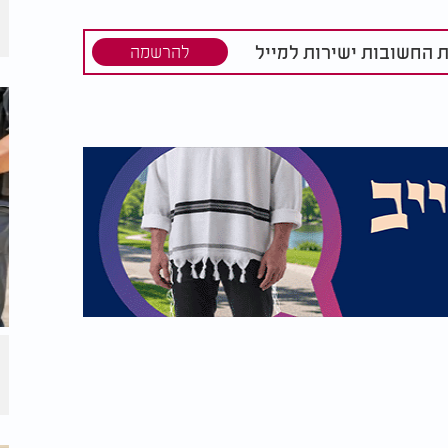
התקשורת לא
לשנות לך את החיים
ה"
ת החשובות ישירות למייל
להרשמה
שנה, במסגרת קמפיין שבועות של ערוץ 2000, ניתנת לציבור האפשרות להצטרף לשותפות
ד תורה בשבת ובחג, שבו לומדים רבים מוסיפים
 זו אינה רק תרומה, אלא שותפות בפועל בתורה
שבת, קדושת החג וקדושת התורה. כאשר אדם
ש בלבד, אלא נכנס פנימה ונעשה חלק מן התורה
תורה וזכו לבריאות! לחצו כאן >>>
רפואה מיוחד בנוסח קדוש עם שמות קודש,
וישועה. לצד זאת, מקבלים גם
יין
מבורך
רוחני של הימים הללו. המתנות הללו הן סימן
 תורה, שמירה, בריאות ואמונה.
ת אינה דבר מובן מאליו, ויש זמן שבו שערי