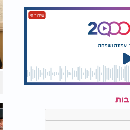
 התורה, דרך השבת, דרך שותפות אמיתית
שידור חי
 במסגרת כולל “תורת עמרם”
: אמונה ושמחה
יאות - השאירו את פרטיכם:
בות