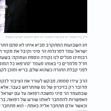
Video
הרב עידו סממה: "חג מתן תורה מתקרב, וזה הזמן להתחבר לשורש הרפואה"
חג השבועות המתקרב מביא איתו לא סתם התרגש
ישראל עמד למרגלות הר סיני וקיבל את מקור ה
רבותינו מגלים לנו נקודה נוספת ועמוקה: בשע
חז"ל מלמדים כי באותו מעמד “נתרפאו כל המומי
לפני קבלת התורה כשהוא שלם, בריא ומוכן לקבל
הרב עידו סממה, מבקש לעורר את הציבור לנקודה
מדובר רק בזיכרון של נס שהתרחש בעבר, אלא
שבמעמד הר סיני נמשכה רפואה על עם ישראל כ
האפשרות להתחבר לאותו שורש של רפואה, בריאו
וכאשר אדם מתחבר אליה באמת - הוא מתחבר למ