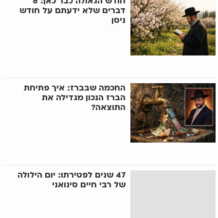
חודש הגאולה כבר כאן: 8
דברים שלא ידעתם על חודש
ניסן
החכמה שבברז: איך פתיחת
הברז הנכון מגדילה את
התוצאה?
47 שנים לפטירתו: יום הילולה
של רבי חיים סינואני