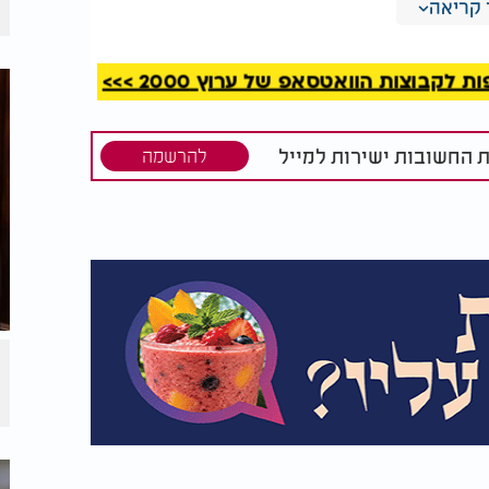
קריאה
שמות
הרב ברוך רוזנבלום:
יעה על
דיכאון ויאוש? לא בבית
ה?
של אמונה
קבוצות הוואטסאפ של ערוץ 2000 >>>
רה. הוא חיכה לי שם במגירה בבית.
ת החשובות ישירות למייל
להרשמה
סק והפעלתי אותו. ואז שמעתי את הרב זועק
 הראש! אל תתבייש! כבוד השכינה מעל ראשך!".
לים הללו, והסתבר לי שלא כך הדבר כלל. זו
ונה לגמרי ודווקא באמצע ההקלטה הופיעו
כך משמיים סובבו שהמילים יישמעו אליי דווקא
 אפשר להזכיר שם שמים בלי כיסוי ראש?".
ד. זו כבר לא הייתה דרשה, זו הייתה פנייה