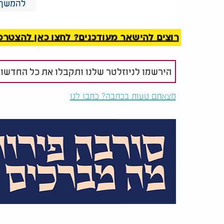
להמשך 
זאב רווח ז"ל חושף בריאיון
האם הזכרת 
נדיר: "הרגע שגרם לי
ההורים משפ
לבכות בכותל"
קבלת התפיל
רוצים להישאר מעודכנים? לחצו כאן להצטרפות ל
עברו ימים. יום אחד קיבלתי דיסק עם שיעור תו
הירשמו לניוזלטר שלנו ותקבלו את כל החדשו
באחד הימים פתחתי את המגירה, הוצאתי את הדי
מצאתם טעות בכתבה? כתבו לנו
בקול חודר: "למה אתה בלי כיפה? שים כיפה על
קמתי מיד לראות אם השיעור שבדיסק מתחיל במי
לא הייתה הפתיחה של הדיסק. ההתחלה הייתה ש
המילים הללו. הדיסק קפץ בדיוק לנקודה הזו, ו
באותו רגע, כאילו הופנו ישירות אליי.
ואז הוסיף הרב: "איך אתה מברך בלי כיפה? איך
באותו רגע הכול נעצר. הלב הלם בחוזקה. הגוף רע
אישית אליי.