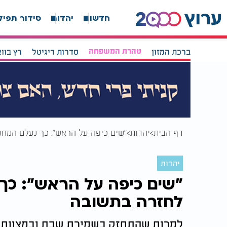
חדשות
יהדות
סידור תפיל
ברכת המזון
טהרת המשפחה
סדרות דיגיטל
רץ בוו
דף הבית
יהדות
"שים כיפה על הראש": כך נעלם המח
יהדות
"שים כיפה על הראש": כך
לחזרה בתשובה
למרות שהתחזק בשמירת שבת ובמצוות, הכ