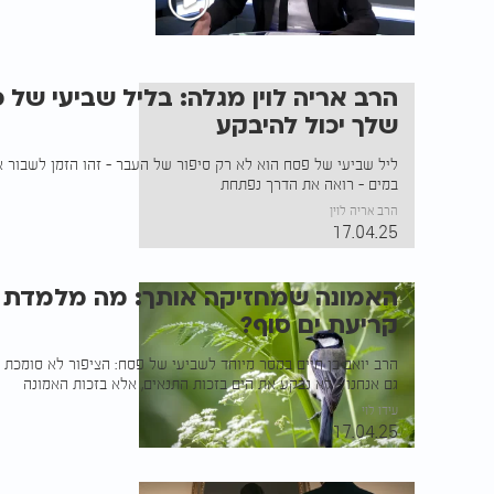
הרב אריה לוין מגלה: בליל שביעי של 
שלך יכול להיבקע
ליל שביעי של פסח הוא לא רק סיפור של העבר - זהו הזמן לשבור א
במים - רואה את הדרך נפתחת
הרב אריה לוין
17.04.25
האמונה שמחזיקה אותך: מה מלמדת או
קריעת ים סוף?
הרב יואב בן חיים במסר מיוחד לשביעי של פסח: הציפור לא סומכת 
גם אנחנו - לא נבקע את הים בזכות התנאים, אלא בזכות האמונה
עידו לוי
17.04.25