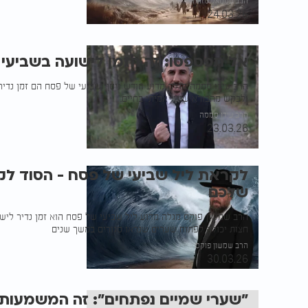
הרב עמנואל מזרחי
24.03.26
אל תפספסו: זה הזמן לישועה בשביעי
הרב עידו סממה מגלה מדוע חודש ניסן ושביעי של פסח הם זמן נדיר 
ולבקש מהבורא שינוי אמיתי בחיים.
הרב עידו סממה
23.03.26
לקראת ליל שביעי של פסח - הסוד לק
שלכם
הרב שמשון פוקס מגלה מדוע ליל שביעי של פסח הוא זמן נדיר לישו
חצות יכולה לפתוח שערים שנראו סגורים במשך שנים
הרב שמשון פוקס
30.03.26
"שערי שמיים נפתחים": זה המשמעות