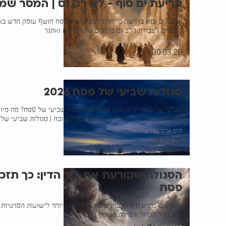
קריעת ים סוף - לא רק נס | המסר שמ
הרב יניב עזיז בדרשה מיוחדת לשביעי של פסח חושף עומק חדש באמו
מעשיים לעבודת הלב גם ברגעים של הסתרה ואתגר
עידו לוי
30.03.26
סגולות שביעי של פסח 2026
שביעי של פסח חל ב-08.4.26 למניינם: מהו שביעי של פ
עבור אותו היום? הרב אדיר עמרוצי עם התשובה | סגולות שביעי של
הרב אדיר עמרוצי
25.03.26
הסגולה שקורעת את גזר הדין: כך תזכ
פסח
ביום שבו נקרע הים לאבותינו מתעורר כוח מיוחד לישועות הפרטיות 
הים, הלל הגדול ותפילה מעומק הלב