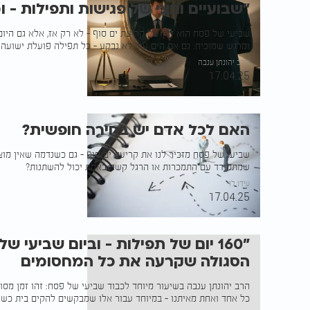
"שבועיים וחצי של פגישות ותפילות - ו
שביעי של פסח הוא זמן של קריעת ים סוף - לא רק אז, אלא גם היום.
ומרגש שמוכיח: גם אם הים עוד לא נבקע - כל תפילה פועלת ישועה
הרב יהונתן ענבה
17.04.25
האם לכל אדם יש בחירה חופשית?
שביעי של פסח מזכיר לנו את קריעת ים סוף - גם כשנדמה שאין מוצ
שמתמודד עם התמכרות או הרגל קשה באמת יכול להשתנות?
עידו לוי
17.04.25
"160 יום של תפילות - וביום שביעי 
הסגולה שקרעה את כל המחסומים
הרב יהונתן ענבה בשיעור מיוחד לכבוד שביעי של פסח: זהו זמן מסו
כל אחד ואחת מאיתנו - במיוחד עבור אלו שמבקשים להקים בית כשר