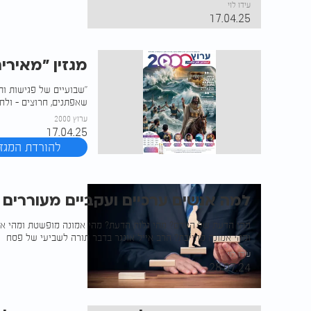
עידו לוי
17.04.25
מגזין "מאירי
"שבועיים של פגישות ותפ
שאפתנים, חרוצים - ולח
ערוץ 2000
17.04.25
להורדת המגזי
למה אנשים ערכיים ועקביים מעוררים 
מהי הדעת של האדם? מהי גלות הדעת? מהי אמונה מופשטת ומהי אמ
ומהי אמונה מחייבת? הרב אייל אונגר בדבר תורה לשביעי של פסח
עידו לוי
28.07.24