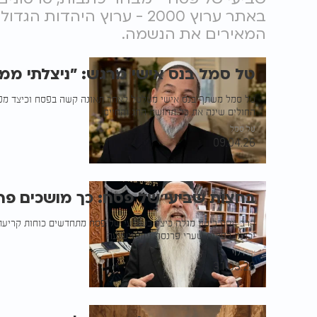
באתר ערוץ 2000 - ערוץ היהד
המאירים את הנשמה.
טל סמל בנס אישי מרגש: "ניצלתי ממ
טל סמל משתף בנס אישי מטלטל לאחר תאונה קשה בפסח וכיצד מפג
החולים שינה את כל תחושת החג והחיים
טל סמל
09.04.26
בחצות שביעי של פסח: כך מושכים פר
הרב יוסף ביטון מגלה כיצד בשביעי של פסח מתחדשים כוחות קריעת 
יכולה לפתוח שערי פרנסה זיווג וישועה
עידו לוי
31.03.26