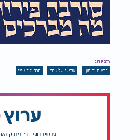
תגיות:
קריעת ים סוף
שביעי של פסח
הרב יניב עזיז
עכשיו בשידור: ומתוק האו