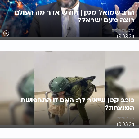
הרב שמואל ממן | חודש אדר מה העולם
רוצה מעם ישראל?
הרב שמואל ממן
19.03.24
כוכב קטן שיאיר לך: האם זו התחפושת
המנצחת?
איציק שכטר
19.03.24