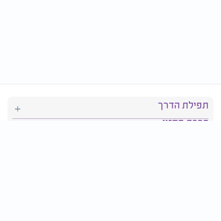
תפילת הדרך
ברכת המזון
יהדות
סידור תפילה
בריאות
חגים ומועדים