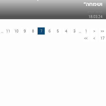
ושמחה"
מוזיקה יהודית
18.03.24
...
11
10
9
8
7
6
5
4
3
...
1
<
<<
>>
>
17