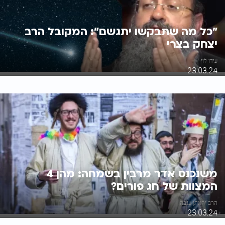
"כל מה שתבקשו יתגשם": המקובל הרב
יצחק בצרי
עידו לוי
23.03.24
משנכנס אדר מרבין בשמחה: מהן 4
המצוות של חג פורים?
הרב יהונתן ענבה
23.03.24