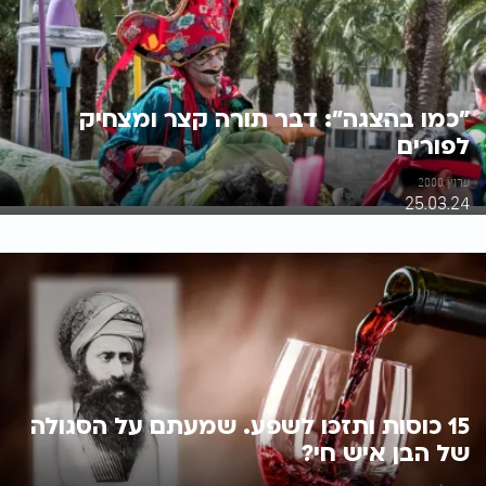
"כמו בהצגה": דבר תורה קצר ומצחיק
לפורים
ערוץ 2000
25.03.24
15 כוסות ותזכו לשפע. שמעתם על הסגולה
של הבן איש חי?