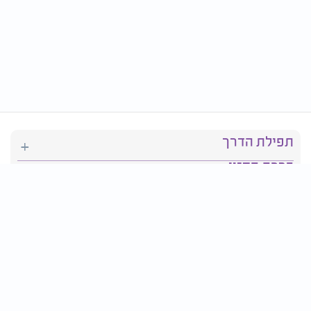
תפילת הדרך
ברכת המזון
יהדות
סידור תפילה
בריאות
חגים ומועדים