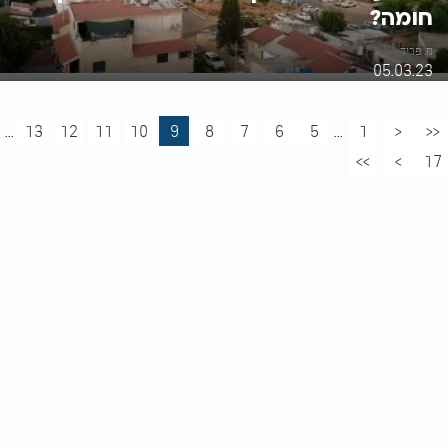
חומה?
מ. פריד
05.03.23
...
13
12
11
10
9
8
7
6
5
...
1
<
<<
>>
>
17