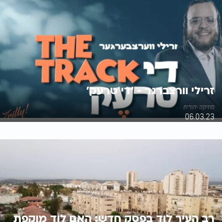
זרילי וורצברגר - 'די טרעק'
מוזיקה יהודית
06.03.23
רב העיר לוד בפסק חדש: האם לוד מוקפת