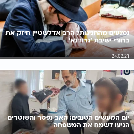
נמנעים מהחגיגות? הרב אדלשטיין חיזק את
בחורי ישיבת ’גרודנא’
אריה ניסן
24.02.21
יום המעשים הטובים: האב נפטר והשוטרים
הגיעו לשמח את המשפחה