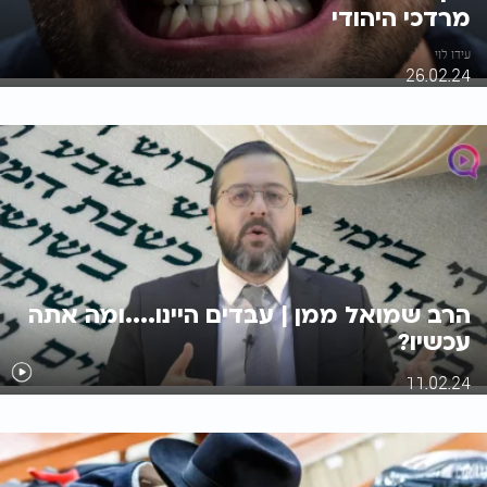
מרדכי היהודי
עידו לוי
26.02.24
הרב שמואל ממן | עבדים היינו....ומה אתה
עכשיו?
11.02.24