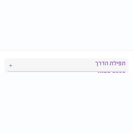
תפילת הדרך
ברכת המזון
יהדות
סידור תפילה
בריאות
חגים ומועדים