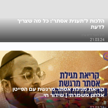
הלכות ל’תענית אסתר’: כל מה שצריך
לדעת
הרב נתנאל חיים שרון
21.03.24
קריאת מגילת אסתר מרגשת עם הפייטן
אלחנן משמרתי | שידור חי
ערוץ 2000
02.03.23