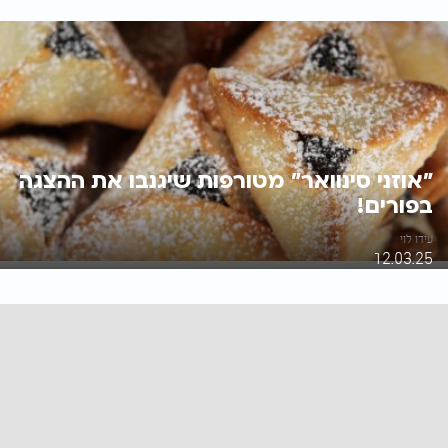
"אוזני סינוואר" מטורפות שיגנבו את ההצגה
בפורים!
עידו לוי
12.03.25