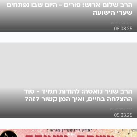
הרב שלום ארוש: פורים - היום שבו נפתחים
שערי הישועה
הרב שלום ארוש
09.03.25
הרב שניר גואטה: להודות תמיד - סוד
ההצלחה בחיים, ואיך המן קשור לזה?
הרב שניר גואטה
09.03.25