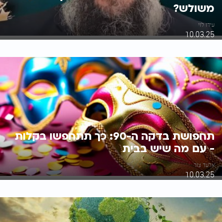
משולש?
עידו לוי
10.03.25
תחפושת בדקה ה-90: כך תתחפשו בקלות
- עם מה שיש בבית
אלעד צור
10.03.25