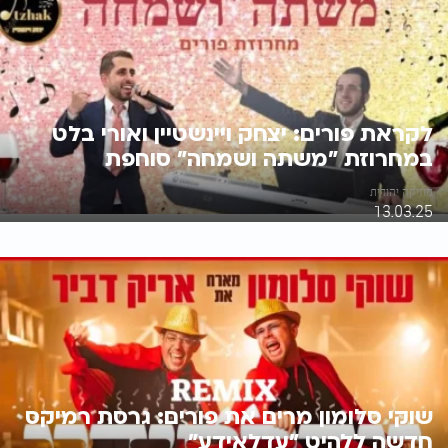
לקראת פורים: יצחק ויינשטיין ואורי בלט
במחרוזת "משתה ושמחה" סוחפת
מוזיקה יהודית
13.03.25
שוקי סלומון מרים את פורים: גרסת רמיקס
חדשה ללהיט "עדלאידע"