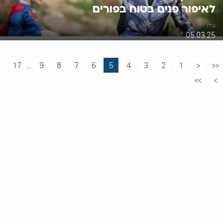
לאיפור פנים בטוח בפורים
עידו לוי
05.03.25
17
...
9
8
7
6
5
4
3
2
1
<
<<
>>
>