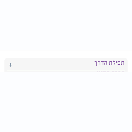
תפילת הדרך
ברכת המזון
יהדות
סידור תפילה
בריאות
חגים ומועדים