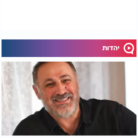
7. ערכו "טסט" לאיפור לפני החג
כדי לוודא שהאיפור לא יגרום לאלרגיה, בצעו בדיקה
מוקדמת: מרחו מעט צבע מאחורי האוזן כמה ימים לפני
השימוש ובדקו אם מופיעה תגובה אלרגית. אם הערכה
מכילה כמה צבעים - בדקו כל אחד בנפרד.
יהדות
8. אל תאפרו ילדים עם עיניים מגורות
אם לילד יש דלקת עיניים או עיניים אדומות, אסור
להשתמש באיפור. גם לאחר שהדלקת עוברת, יש
להחליף את מוצרי האיפור ששימשו אותו ולחטא היטב
את המברשות.
9. הימנעו משימוש בטסטרים בחנויות
טסטרים בחנויות עלולים להיות מדגרת חיידקים,
במיוחד שפתונים שנוסו על ידי קונים רבים. במקום
למרוח ישירות על השפתיים, יש לבדוק את הגוון על גב
כף היד.