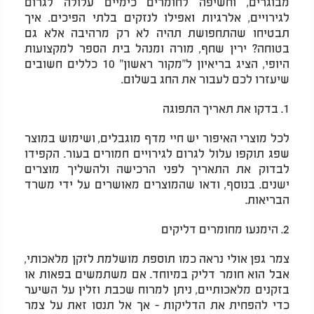
מבוגרים, וחשיפה לחומרים כימיים עלולה לגרום
לגירויים, אלרגיות ואפילו לנזקים בלתי הפיכים. איך
תבטיחו שהתחפושת תהיה לא רק מרהיבה אלא גם
בטוחה? ירין שחף, מורה ומנהל בית הספר למקצועות
היופי, הציג בריאיון ל"מקור ראשון" 10 כללים חשובים
שיעזרו לכם לעבור את החג בשלום.
1. בדקו את תאריך התפוגה
לכל מוצרי האיפור יש חיי מדף מוגבלים, ושימוש במוצר
שפג תוקפו עלול לגרום לגירויים חמורים בעור. הקפידו
לבדוק את התאריך לפני הרכישה ולהשליך מוצרים
ישנים. בנוסף, ודאו שהמוצרים מאושרים על ידי משרד
הבריאות.
2. הימנעו מחומרים דליקים
צמר גפן אולי נראה כמו תוספת מושלמת לזקן מלאכותי,
אבל הוא חומר דליק במיוחד. אם משתמשים בפאות או
בזקנים מלאכותיים, ניתן למרוח שכבת וזלין על השיער
כדי להפחית את הדליקות - אך אל תנסו זאת על צמר