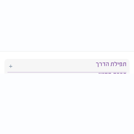
תפילת הדרך
ברכת המזון
יהדות
סידור תפילה
בריאות
חגים ומועדים