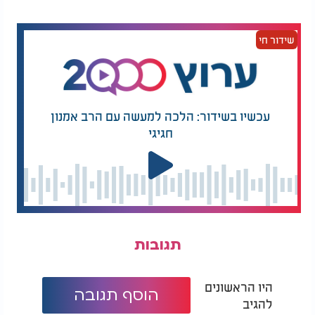
להעניק ללחיים גוון סמוק, עדיף להשתמש בסומק
ייעודי.
שידור חי
המלצות נוספות
עכשיו בשידור: הלכה למעשה עם הרב אמנון
חגיגי
מייסד ערוץ החדשות
על "נס פורים" של יהודי
0404 מול הכותל: "אני
סרגוסה כבר שמעתם?
מוותר על הסליחה"
6. ספריי לשיער - לא לפנים
תגובות
ספריי צבע לשיער יכול להיות תוספת מהנה לתחפושת,
אך יש להימנע מהתזה ישירה על הפנים. מומלץ להגן על
המצח עם קרטון בזמן ההתזה, כדי למנוע חדירת אדים
היו הראשונים
הוסף תגובה
לעיניים.
להגיב