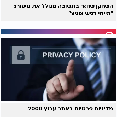
השחקן שחזר בתשובה מגולל את סיפורו:
10. לעולם לא הולכים לישון עם איפור
"הייתי רגיש ופגיע"
שינה עם איפור עלולה לגרום לחומרים לזלוג לתוך
העיניים, לגרות אותן ואף לגרום לדלקות. הקפידו להסיר
את האיפור היטב לפני השינה כדי לאפשר לעור לנשום
ולשמור על בריאותו.
פורים הוא חג של שמחה וצבע, ועם מעט תשומת לב -
אפשר לוודא שגם האיפור יוסיף לחגיגות בלי לסכן את
עור הפנים. חג שמח ובטוח!
מדיניות פרטיות באתר ערוץ 2000