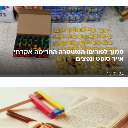
סמוך לפורים: המשטרה החרימה אקדחי
אייר סופט ונפצים
תומר כהן
12.03.24