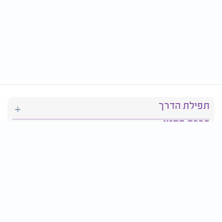
תפילת הדרך
ברכת המזון
יהדות
סידור תפילה
בריאות
חגים ומועדים