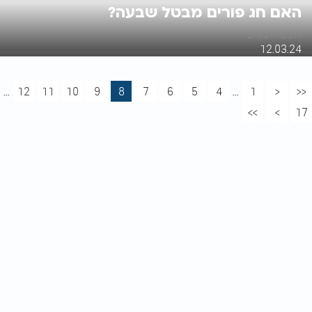
האם חג פורים מבטל שבעה?
הרב עזרא שקלים
12.03.24
...
12
11
10
9
8
7
6
5
4
...
1
<
<<
>>
>
17