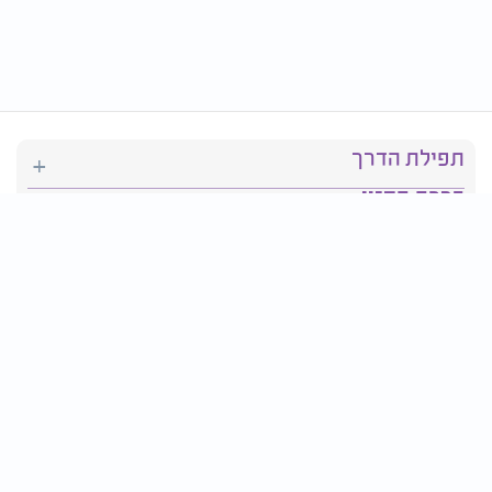
תפילת הדרך
ברכת המזון
יהדות
סידור תפילה
בריאות
חגים ומועדים