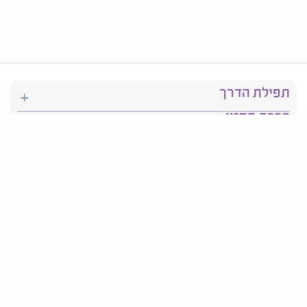
תפילת הדרך
ברכת המזון
יהדות
סידור תפילה
בריאות
חגים ומועדים