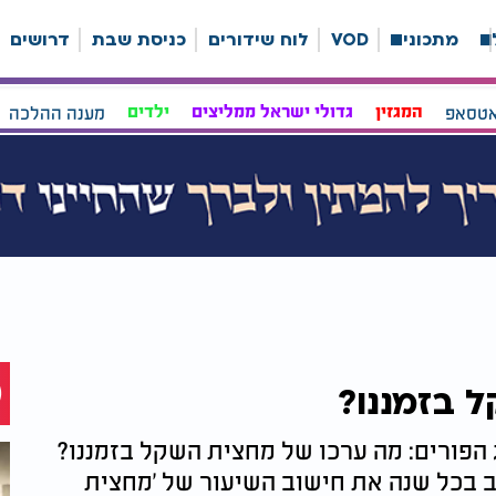
ה
מתכונים
VOD
לוח שידורים
כניסת שבת
דרושים
אטסאפ
המגזין
גדולי ישראל ממליצים
ילדים
מענה ההלכה
 בזמננו?
פורים: מה ערכו של מחצית השקל בזמננו?
שב בכל שנה את חישוב השיעור של 'מחצית