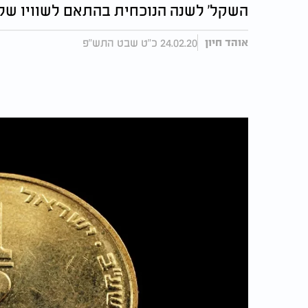
השקל' לשנה הנוכחית בהתאם לשוויו של 
24.02.20 כ"ט שבט התש"פ
אוהד חיון