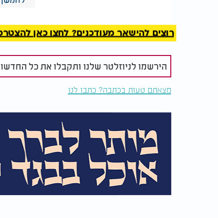
משקלי השעורה
המלצות נוספות
רוצים להישאר מעודכנים? לחצו כאן להצטרפות ל
הירשמו לניוזלטר שלנו ותקבלו את כל החדשו
מצאתם טעות בכתבה? כתבו לנו
"אין יאוש בעולם" - האמונה
לזכר קדושי מ
שמעניקה תקווה בכל מצב
התקיימה הכ
תורה בישיב
א. 1 שעורה = 0.044 גר' לפי הגאונים והראשונים.
ב. 1 שעורה = 0.05 גר' לפי הגר"ח נאה ובשם החזו"א.
מחיר ק"ג כסף = 857 ש"ח + מע"מ = 1004 ש"ח.