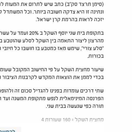
(סימן תרצד סק”ב) כתב שיש לתרום את המעות לת
ונתינה זו היא צדקה חשובה ביותר. וכל המשתדל ל
יזכה לראות בהרמת קרן ישראל.
בתקופת בית שני יוסף
מהרצון ליצור התאמה בין השקל לסלע שהוטבע במ
"סלע צורי", שימש מאז כמטבע בו חושבו כל חיוב
בכורות.
שיעור מחצית השקל על פי החישוב המקובל שעומד
בכדי לממן את הוצאות המקדש לקרבנות הציבור ו
שתי דרכים עומדות בפנינו להגדיל סכום זה ולהופכ
הפרנסה המינימאלית לנפש מתקופת המשנה ועד הי
תורה כפי שנעשה בבית שני.
מחצית השקל = 160 שעורות 4
להמשך 