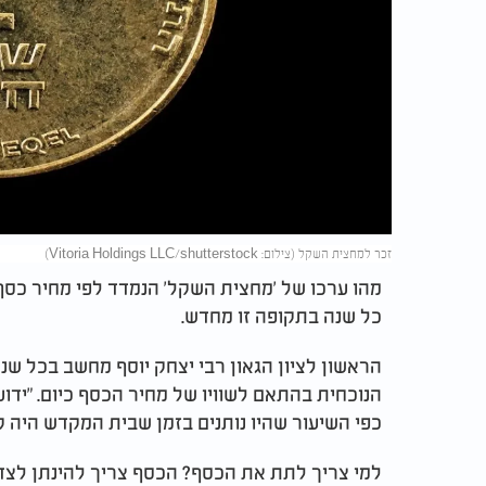
זכר למחצית השקל (צילום: Vitoria Holdings LLC/shutterstock)
מהו ערכו של 'מחצית השקל' הנמדד לפי מחיר כס
כל שנה בתקופה זו מחדש.
הראשון לציון הגאון רבי יצחק יוסף מחשב בכל ש
הנוכחית בהתאם לשוויו של מחיר הכסף כיום. "י
כפי השיעור שהיו נותנים בזמן שבית המקדש היה ק
למי צריך לתת את הכסף? הכסף צריך להינתן לצדקה 