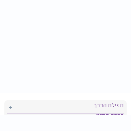
תפילת הדרך
ברכת המזון
יהדות