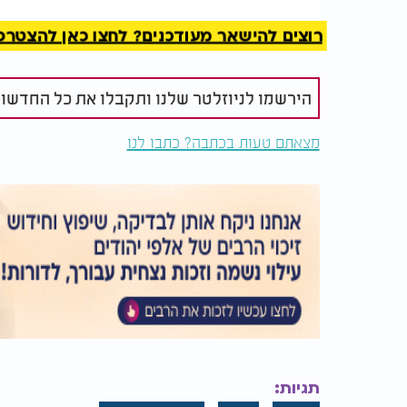
רוצים להישאר מעודכנים? לחצו כאן להצטרפות ל
הירשמו לניוזלטר שלנו ותקבלו את כל החדשו
מס' עובדות על חג פורים:
מצאתם טעות בכתבה? כתבו לנו
1. חכמים רבים דיברו בעניין, כך למשל האר"י זצוק"ל אמר שפורים יותר גדול
מכיוון שבכיפור אנשים נוהגים לעשות תשובה מת
לעשות תשובה אמיתית מתוך אהבה וקרבה לבור
המלצות נוספות
תגיות: