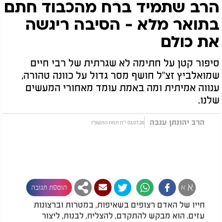
הרב שתמיד ברח מהכבוד חתם
בתואר מלא - הסיבה ריגשה
את כולם
סיפור קטן על חתימה לא שגרתית של רבי חיים
שמואלביץ זצ"ל חושף מסר גדול על כוונה טהורה,
ענווה אמיתית ומה באמת עומד מאחורי המעשים
שלנו.
הרב יהונתן ענבה
03.07.26 י"ח תמוז התשפ"ו
א
א
הוספת תגובה
חייו של האדם רצופים בשאיפות, במטרות וברצונות
עזים. הוא מבקש להתקדם, להצליח, לבנות, ליצור