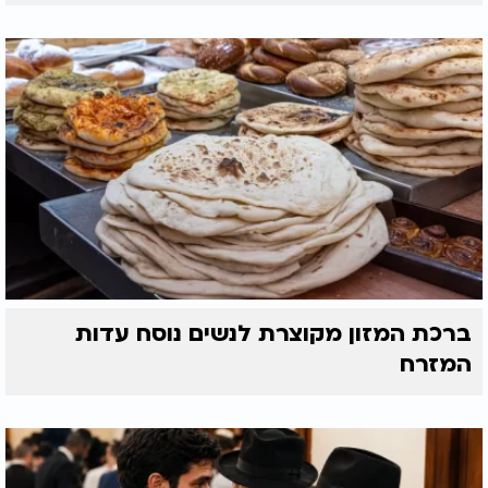
משתתף בשיעורי תורה קבועים פעמיים בשבוע, לומד
גמרא ומקפיד על שיח יומיומי עם הקדוש ברוך הוא. הוא
מבין שיום השבת הוא מקור הברכה האמיתי עבור העם
היהודי. הוא מודה שלמי שאינו רגיל בכך, שמירת השבת
יכולה להיראות קשה ומגבילה בהתחלה, שכן היא
דורשת ניתוק מהים, מהנסיעות ומהרגלי החול. אולם,
כאשר לומדים לעשות זאת בחברה הנכונה ובסביבה
תומכת, השבת הופכת לעונג צרוף וקלה ליישום.
הוא נזכר באחותו, שלפני 20 שנה, בגיל 20, בחרה לחזור
בתשובה. באותם ימים הוא בכה וחשב שהמשפחה
איבדה אותה, אך כיום, כשהוא מביט עליה, הוא רואה
אישה מצליחה ומאושרת, בעלת משפחה ברוכה בת
שישה ילדים שמחונכים על ברכי התורה והערכים
ברכת המזון מקוצרת לנשים נוסח עדות
הגבוהים ביותר. טום, כיום בן 37, עדיין מצפה להקים את
המזרח
ביתו שלו ומודה שהמסלול שעבר השאיר אותו כרגע
ללא אישה וילדים, אך הוא מלא באמונה ויודע שהקדוש
ברוך הוא מחכה לכל יהודי ויהודי, וכי התחזקות רוחנית
היא תהליך מתמיד שבו כל אדם יכול להתקדם מן
המקום שבו הוא נמצא.