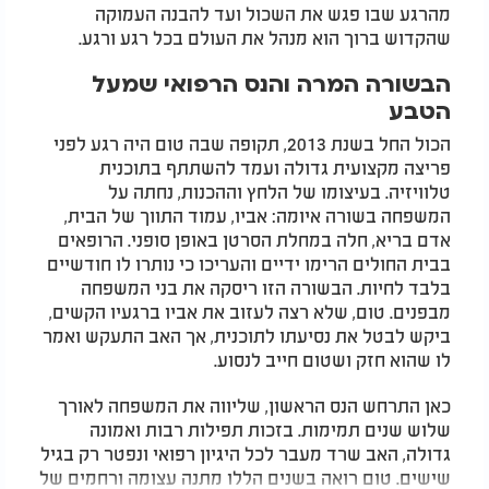
מהרגע שבו פגש את השכול ועד להבנה העמוקה
שהקדוש ברוך הוא מנהל את העולם בכל רגע ורגע.
הבשורה המרה והנס הרפואי שמעל
הטבע
הכול החל בשנת 2013, תקופה שבה טום היה רגע לפני
פריצה מקצועית גדולה ועמד להשתתף בתוכנית
טלוויזיה. בעיצומו של הלחץ וההכנות, נחתה על
המשפחה בשורה איומה: אביו, עמוד התווך של הבית,
אדם בריא, חלה במחלת הסרטן באופן סופני. הרופאים
בבית החולים הרימו ידיים והעריכו כי נותרו לו חודשיים
בלבד לחיות. הבשורה הזו ריסקה את בני המשפחה
מבפנים. טום, שלא רצה לעזוב את אביו ברגעיו הקשים,
ביקש לבטל את נסיעתו לתוכנית, אך האב התעקש ואמר
לו שהוא חזק ושטום חייב לנסוע.
כאן התרחש הנס הראשון, שליווה את המשפחה לאורך
שלוש שנים תמימות. בזכות תפילות רבות ואמונה
גדולה, האב שרד מעבר לכל היגיון רפואי ונפטר רק בגיל
שישים. טום רואה בשנים הללו מתנה עצומה ורחמים של