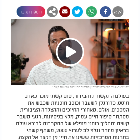
א
א
הוספת תגובה
Play
"נתנו לאבא שלי חודשיים לחיות" | הסיפור המטלטל של טום קשתי
Video
בעולם התקשורת והבידור, טום קשתי מוכר כאדם
תוסס, כדורגלן לשעבר וכוכב תוכניות שכבש את
המסכים. אולם, מאחורי החיוכים וההצלחה הציבורית
מסתתר סיפור חיים עמוק, מלא בניסיונות, רגעי משבר
קשים ותהליך רוחני מופלא של התקרבות לבורא עולם.
בראיון מיוחד וגלוי לב לערוץ 2000, משתף קשתי
בתחנות המרכזיות ששינו את חייו מן הקצה אל הקצה,