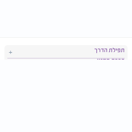
תפילת הדרך
ברכת המזון
יהדות
סידור תפילה
בריאות
חגים ומועדים