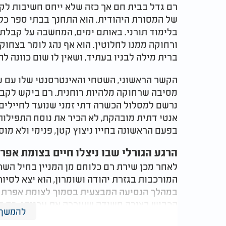
רם גדל בבית חם אך כזה שלא ייחס חשיבות לק
של המסורת היהודית. הוא התחנך בבתי ספר כללי
בלימוד תורני. באותם ימים, המחשבה על קבלת ע
ורחוקה ממנו לחלוטין. הוא אף נהג לומר בצחוק 
ברית מילה לבניו בעתיד, ושאין לו שום כוונה 
הקשר הראשוני, השטחי והאינטרסנטי שלו עם ע
מסיבה שרחוקה מלהיות רוחנית. רם ביקש לקבל
נרשם למסלול הכשרה דתי זמני שנועד לחיילים.
אנטי דתית מובהקת, לא הכיר את נוסח התפילות
בפעם הראשונה בחייו ניצוץ קטן, פנימי ולא מו
הרגע הגורלי שבו ניצלו חיים בצומת אפר
לאחר מכן שירת רם כלוחם מן המניין בחיל הש
המורכבות בגזרת יהודה ושומרון, הוא יצא לסיור
במהלך הנסיעה המבצעית בסמוך לצומת אפרת צפ
הכביש בצורה חשודה שעוררה את ערנותו. רם ה
להמשך 
הנושא מקרוב ולמנוע סכנה.