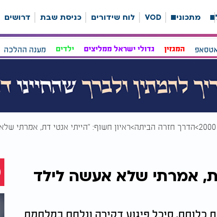
ה
מתכונים
VOD
לוח שידורים
כניסת שבת
דרושים
אטסאפ
המגזין
גדולי ישראל ממליצים
ילדים
מענה ההלכה
הדרך חזרה הביתה
ראיון חשוף: "הייתי אנטי דת, אמרתי של
 דת, אמרתי שלא אעשה לילד
ת כלוחם, סיכל פיגוע דקירה ונלחם במלחמת