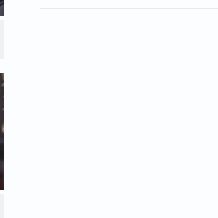
הלכות באותו רגע, הלב שלו ידע בביטחון מלא
בכל מקום
אווה גדולה, שעוסק באופן פעיל ביצירת תוכן
הכלים המקצועיים שלו ולהקדיש את חייו ואת
מץ כי אין לו שום עניין אישי לשווק מוצרים
ה היחידה והבוערת שלו היא לשווק לעולם את
קרב לבבות אל דרך האמונה.
יר אל כל אותם בני נוער, צעירים וחיילים
 בלבול או נפילות בחייהם האישיים. הוא מבקש
 חזקה: לא משנה באיזה מקום נמוך, חשוך,
עת, דעו בוודאות כי המשבר הזה הוא חלק
ם יתברך. בורא עולם בסך הכל רוצה שנשוב
ה. כל יהודי, גם מי שהיה הכי רחוק ואנטי, יכול
האינסופית של אבא שבשמיים.