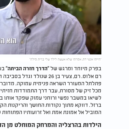
Play
Video
"הייתי אנטי דת, אמרתי שלא אעשה לילד שלי ברית מילה"
בפרק מיוחד ומרגש של
"הדרך חזרה הביתה"
רם אלוס. רם, צעיר בן 26 שנול
פתלתל המעורר השראה פנימית עמוקה. מדובר 
מכל זיק של מסורת, עבר דרך התמודדות חזיתית
לשיאו במשבר נפשי ורוחני עמוק שפקד אותו
ברזל. דווקא מתוך נקודות החושך והריקנות הק
המוביל אל אמונת אמת ואל זרועותיו הפתוחות ש
הילדות בהרצליה והמרחק המוחלט מן הד