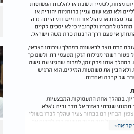
יום מצוות, לשמירת שבת או להלכות הפשוטות
ים ולא מצא שום עניין ברוחניות יהודית או
ול מצוות או ניהול אורח חיים דתי הייתה זרה
מוחלט לחבריו ולקרוביו כי לא יסכים לקיים
להתחתן אי פעם דרך הרבנות כדת משה וישראל.
ולם הדת נוצר לראשונה במהלך שירותו הצבאי,
 פטור רשמי מגילוח הזקן מטעמי דת, ולשם כך
 במהלך אותו פרק זמן, למרות שהגיע עם גישה
 ולא הבין את משמעות המילים, הוא הרגיש
סבר של קרבה ואחדות.
ת
ריון. במהלך אחת התעסוקות המבצעיות
 ממונע שגרתי באזור אל חדר ובית ג'אלא.
ון, הבחין רם בבחור צעיר שהלך לבדו בשולי
חליט לפעול מיד מתוך תושייה כדי לבדוק את
קריאה