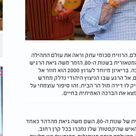
ם, הרוויח סכומי עתק וראה את עולם התהילה
זוהר לרגליו. אך מאחורי הקלעים של ההצלחה המטאורית בשנות ה-80, הזמר משה גיאת הרגיש
שהנשמה שלו צמאה למשהו אמיתי ועמוק בהרבה. בריאיון מיוחד לערוץ 2000 הוא חוזר אל
 אל הרגע שבו הניצוץ היהודי נדלק מחדש
 לו דירה מול הר הבית. זהו סיפור עוצמתי על
מצא את הברכה האמיתית בחיים.
כשחוזרים אל עולם המוזיקה המזרחית והחסידית של שנות ה-80, השם משה גיאת מהדהד כאחד
איש שה'קסטות' שלו נמכרו בכל קרן רחוב,