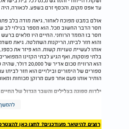
ושקולו הייחודי והמרגש נכנס לכל בית בישראל.
עד אפס מקום, והכסף זרם בשפע. לכאורה, היה 
אולם במבט מפוכח לאחור, גיאת מודה בלב פתוח
חסר הדבר החשוב מכל. הוא מספר בגילוי לב ש
חסר בו הממד הרוחני. החיים היו מלאים ברעש ח
והוא חזר לביתו, הריקנות השתלטה. גיאת משחז
אותו לעשיית טעויות קשות. הוא פיזר את כספו,
בלתי פוסקות, ואף הגיע לבתי הקזינו המפוארי
הוא הרוויח סכום אדיר
הותיר אותו פעם אחר פעם מרוקן מכוחות ומאוכ
ילדות ספוגה בצלילים והשבר הגדול של החיים
כדי להבין את שורשי נשמתו של משה גיאת, יש 
להמשך 
אביב. השכונה באותם ימים היתה כור היתוך תר
משפחתו התגוררו משפחות מכל עדות המזרח, ובה
רוצים להישאר מעודכנים? לחצו כאן להצטרפות ל
חלון בקעו צלילים ופיוטים אחרים, ומשה הצעיר