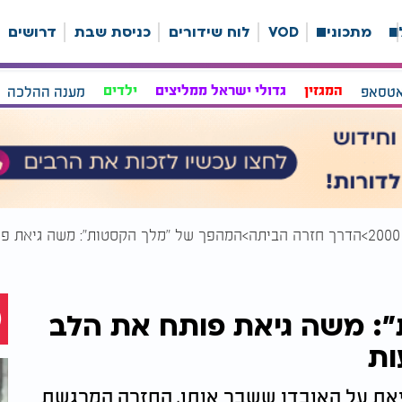
ה
מתכונים
VOD
לוח שידורים
כניסת שבת
דרושים
אטסאפ
המגזין
גדולי ישראל ממליצים
ילדים
מענה ההלכה
הדרך חזרה הביתה
המהפך של "מלך הקסטות": משה גיאת פות
: משה גיאת פותח את הלב
ות
וץ 2000 מספר משה גיאת על האובדן ששבר אותו, החזרה המרגשת