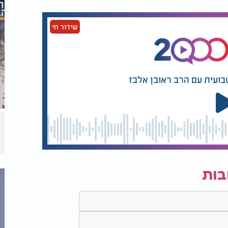
זה של הצבא החזיר לו את הביטחון העצמי
זיקלית.
שידור חי
הדרך אל פסגת המוזיקה הישראלית היתה מהירה משם. בשנות ה-20 לחייו החל להקליט את
דול של הקריירה שלו הגיעו עם השיר נורה. זה
ם פריד אל אטרש. גיאת השמיע את השיר
בועית עם הרב ראובן אלבז
עבורו עיבוד חדשני, קליט ומרגש. עם סרט
ר אותו לשדרן הרדיו המפורסם שמעון פרנס.
בות
גל שכולם
"אבא תציל אותי, אני לא
ע רק בגלל
רוצה ללכת למסיבת