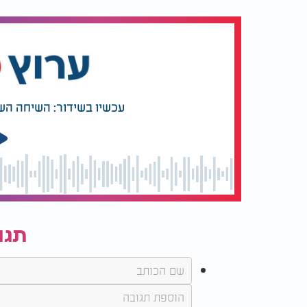
הראשון שזכה להיכנס ללהקה זו. השירות בחלק 
והעניק לו ניסיון בימתי עצום ותשתית רוחנית מו
שיריו באופן מקצועי. הפריצה הגדולה והמפץ הג
היה שיר שכתב במקור המוזיקאי הערבי המפורס
עכשיו בשידור: השיחה הש
למנהל המוזיקלי שלו, אריה ברקוביץ, אשר יצר 
ההקלטה המקורי בידו, עלה גיאת לירושלים ומס
המלצות נוספות
תגו
"הייתי מחלל שבת עם
שחקן הכדור
ציצית": יחצ"ן המסיבות
חשבו שהשתג