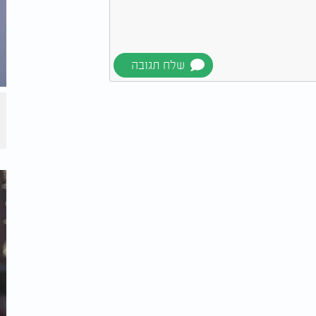
ה
הנובה" | הדרך חזרה
הביתה
סרט מעובדיו שהניחו אותו על שולחנו. בבוקר
ופולרית אגן הים התיכון, הושמע השיר נורה לא
אותו רגע, הטלפון בביתו של גיאת לא הפסיק לצלצל.
ים במהירות תזמורת שלמה שתלווה אותו. שנות
ה, כשהוא ממלא אולמות ומרקיד המונים, אך החלל
נקודת המפנה האמיתית בחייו של משה גיאת התרחשה כאשר הגיע לגיל 40. באותם ימים הוא
 שמר על כבוד השבת ולא הופיע בלילות שבת,
עודו מתהלך באזור פרדס כץ שבבני ברק, צדו
רב שירה ופיוט שיתקיים בישיבת אור דוד,
שיבה, הרב דניאל זר.
דניאל זר ולא ידע דבר על הישיבה, אך משהו