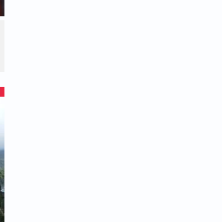
ות הילדות ממקהלת בית הכנסת מגן דוד הציפו
תף באותו ערב. כשהגיע למקום, הוא נדהם
הערב, הנוכחים זיהו את הזמר המפורסם והציעו
ביצע את אחד הלהיטים הגדולים שלו, נגילה
 שונה מכל מה שהכיר בימי חייו. הוא הרגיש
ל הבמות החילוניות הגדולות ביותר. בסיום
רגשות כי הוא מבקש לבוא אליו פעמיים בשבוע
כדי ללמוד תורה והלכות. הרב קיבל אותו בזרועות פתוחות ובחמימות. במשך 8 חודשים התמיד
 את חייו לחלוטין. הוא פנה לרב והודיע לו כי
מעורב. כששאל את הרב בשלב מאוחר יותר
יבה, ענה לו הרב בחיוך אבהי כי הוא רצה
צמאי, מתוך הבנה פנימית ושלמה. וכך אכן היה.
ר בלבבו של גיאת חלום ישן, והוא לעבור לגור
ה באחת השכונות החדשות, אלא השתוקק בכל