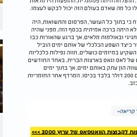
 ההצלחה היתה פנומנלית, ההופעות היו מלאות
לו כל מה שאדם בעולם הזה יכול לבקש לעצמו.
 כי בתוך כל העושר, הפרסום והתשואות, היה
לא היתה ברכה אמיתית בכסף הזה, מפני שהיה
גיגי ובאולמות מלאים, אך ברגע שהאורות כבו
ר כיצד השפע הכלכלי של אותם ימים הוביל
 השקיע במיזמים כושלים, חווה נפילות כלכליות
ם של לאס וגאס בארצות הברית. באחד החודשים
 של 20,000 דולר, שהיה שווה הון עתק באותם ימים, אך בתוך ימים
ספורים של הימורים ובילויים הוא חזר לביתו עם 200 דולר בלבד בכיסו. המרדף אחר החומריות
זב.
לחזור אל מחוזות ילדותו בשכונת התקווה שבתל
קריאה
בותי ומוזיקלי מרתק במיוחד. מסביב לבית
ן עיראקים, פרסים, תימנים ומרוקאים. מכל
קבוצות הוואטסאפ של ערוץ 2000 >>>
 ספג אל תוכו את כל הניחוחות והמקצבים הללו,