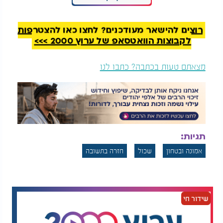
ותוהה כיצד ילד מוכשר כמותו הגיע לשפל כזה, לכף
הקלע. אך דווקא מהמקום הנמוך הזה החל לצמוח
רוצים להישאר מעודכנים? לחצו כאן להצטרפות
השינוי. חודשיים לפני גיוסו לצה"ל הוא פגש בקבוצות
לקבוצות הוואטסאפ של ערוץ 2000 >>>
תמיכה והצליח להפסיק עם ההרואין לחלוטין, גמילה
שמחזיקה מעמד עד היום ברוך השם.
מצאתם טעות בכתבה? כתבו לנו
החזרה בתשובה לא הייתה רק שינוי באורח החיים, אלא
החלפה של התמכרות אחת באחרת, התמכרות לקדושה.
אהרון מספר כי בעשור הראשון לחזרתו בתשובה הוא
למד תורה שמונה עשרה שעות ביממה, כולל לימוד
בחצות הלילה. התחושה של הריקנות מחיי ההוללות
הוחלפה בעמל תורה אינטנסיבי שהציל אותו והעניק לו
תגיות:
משמעות. הוא מסביר כי התמכרות תמיד יושבת על
כאב, והתורה הייתה המרפא שאיפשר לו להתעלות מעל
אמונה ובטחון
שכול
חזרה בתשובה
הכאבים הישנים.
המלצות נוספות
שידור חי