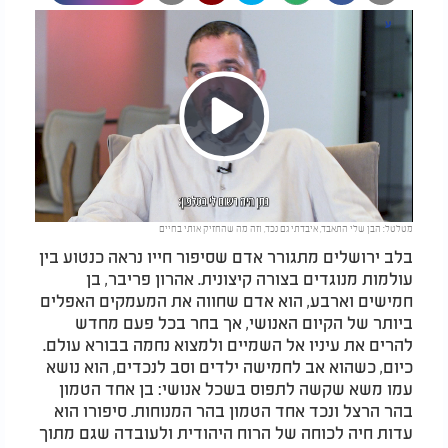
Play
מטלטל: הבן שלי התאבד, איבדתי גם נכד, וזה מה שהחזיק אותי בחיים
Video
בלב ירושלים מתגורר אדם שסיפור חייו נראה כנטוע בין
עולמות מנוגדים בצורה קיצונית. אהרון פריבר, בן
חמישים וארבע, הוא אדם שחווה את המעמקים האפלים
ביותר של הקיום האנושי, אך בחר בכל פעם מחדש
להרים את עיניו אל השמיים ולמצוא נחמה בבורא עולם.
כיום, כשהוא אב לחמישה ילדים וסב לנכדים, הוא נושא
עמו משא שקשה לתפוס בשכל אנושי: בן אחד הטמון
בהר הרצל ונכד אחד הטמון בהר המנוחות. סיפורו הוא
עדות חיה לכוחה של הרוח היהודית ולעובדה שגם מתוך