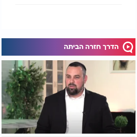
הזו, אהרון היה צריך לגייס את כל כוחות הנפש שצבר
לאורך שנותיו. הוא מסביר כי הכאב אינו עובר לעולם, אך
לומדים לחיות איתו ולתמרן בתוכו. הוא שואב כוח
מתורתו של רבי נחמן מברסלב המלמד כי המחשבה
נמצאת בידיו של האדם והוא יכול להטות אותה כרצונו
לדברי תורה ולאמונה.
הדרך חזרה הביתה
הניסיון האישי המטלטל הוביל את אהרון לכתוב ספר על
מגילת קהלת, ספר העוסק רבות בנושאי מוות, אובדן
והבנת האפסיות של האדם מול בוראו. הוא מדגיש כי
הטרגדיות שעבר יצרו בו מימד של ענווה עמוקה והבנה
שאין לאדם שליטה מלאה על המציאות. מתוך השברים
הללו הוא הקים קליניקה שבה הוא משמש כשליח לסייע
לנפשות אחרות להשתקם. העבודה שלו מתמקדת
בשחרור אנשים מרגשות אשמה מעיקים ובעזרה להם
לקחת אחריות על החלקים שבשליטתם.
עבור אהרון פריבר, החיים הם שליחות קדושה שבה יש
להודות על הקיים ולחיות בחסד ובטוב לב למרות הכל.
הוא רואה בשיקום של אחרים את השמחה הגדולה