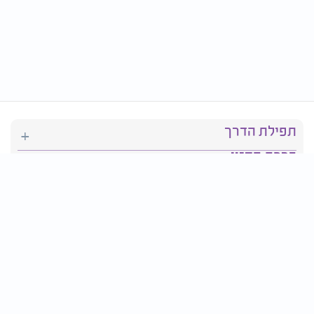
תפילת הדרך
ברכת המזון
יהדות
סידור תפילה
בריאות
חגים ומועדים