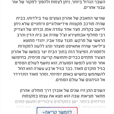
השבר הגדול ביותר, ניתן לצמוח ולהפוך למקור של אור
עבור אחרים.
שורשי המאבק של אהרון נעוצים עוד בילדותו, בבית
שהיה מורכב מקצוות אידיאולוגיים ורוחניים שלא ניתן
ליישב בקלות. מצד אחד עמדה אמו, נכדתו של הצדיק
רבי מחלוף אבוחצירא זצ"ל שהיה אב בית הדין והרב
הראשי של מרקש. מנגד עמד אביו, יהודי ממוצא
צ'יליאני שהיה אתאיסט מוצהר ונהג ללעוג למקורות
ולמסורת. הפיצול הזה בתוך הבית יצר בנפשו של אהרון
הצעיר מתחים כבדים ותחושת קריעה פנימית. בחיפושו
אחר מרגוע לנפשו הסוערת, הוא נחשף לעולם הסמים
בגיל מוקדם מאוד. כבר בגיל ארבע עשרה הוא החל
להשתמש בחשיש באופן יומיומי, ומהר מאוד התדרדר
אל הגיהנום של עולם הסמים.
השנים ההן היו שנים של אובדן דרך מוחלט. אהרון
מתאר מציאות שבה הוא מצא את עצמו במקומות
הנידחים ביותר, ישן במקלטים ציבוריים ומעשן סמים
כשהוא מנותק לחלוטין מהמציאות ומעצמו. הוא נזכר
להמשך קריאה
ברגעי הפיכחון הנדירים שבהם היה מסתכל על עצמו