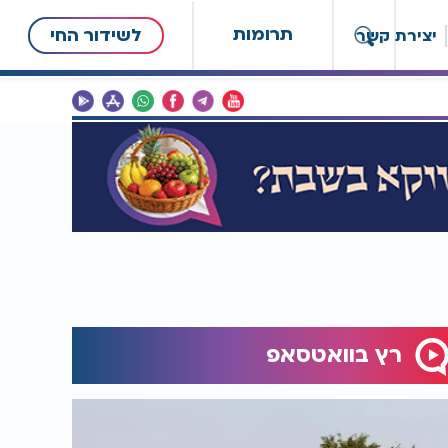
תרומות
לשידור החי
יצירת קשר
רץ בוואטסאפ