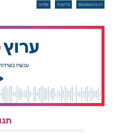
רץ בוואטסאטפ
בריטניה
ספינה
עכשיו בשידור
תגו