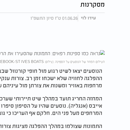
מסקרנות
01.06.26 ט"ז סיון התשפ"ו
עידו לוי
הצילום המוזר של הנוסעים על הספינה. (צילום: FACEBOOK/ST IVES BOATS)
הנוסעים יצאו לשיט רגוע מול חופי קורנוול ש
ההפלגה לחוויה שלא ישכחו זמן רב. צורות ענקי
מרחפות באוויר ומשנות את צורתן מול עיניהם 
אייבס (אנגליה). נוסעים שהיו על הסיפון סיפרו
המרחפים מעל פני הים. חלקם אף העריכו כי גובהם עלה 
התמונות שצולמו במהלך ההפלגה מציגות צורות י