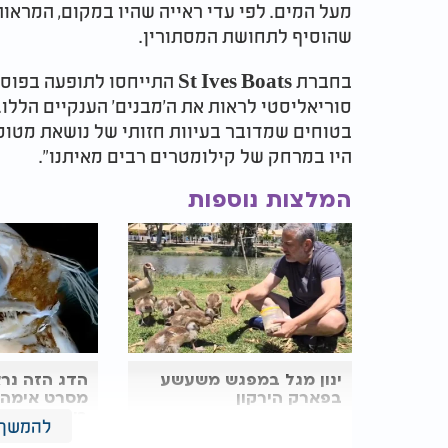
מעל המים. לפי עדי ראייה שהיו במקום, המראות
שהוסיף לתחושת המסתורין.
בחברת St Ives Boats התייחסו
סוריאליסטי לראות את ה'מבנים' הענקיים הללו. 
בטוחים שמדובר בעיוות חזותי של נושאת מטוסי
היו במרחק של קילומטרים רבים מאיתנו".
המלצות נוספות
ינון מגל במפגש משעשע
הדג הזה נרא
בפארק הירקון
מסרט אימה,
באמת קיים
להמשך 