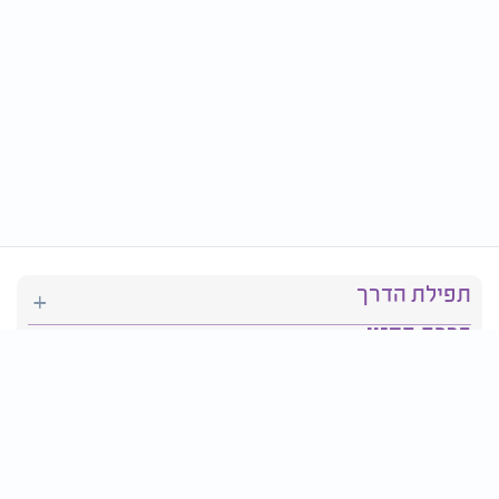
תפילת הדרך
ברכת המזון
יהדות
סידור תפילה
בריאות
חגים ומועדים