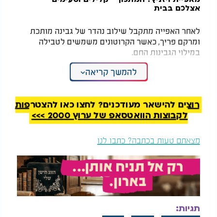
אצלכם בבית
לאחר האפייה מתקבל שילוב נהדר של גבינה מותכת
ומרקם פריך, כאשר הקרוטונים משמשים לטבילה
במילוי הגבינות החם.
רכיבים
להמשך קריאה
1 כיכר לחם מחמצת שאור
80 גרם חמאה מומסת
רוצים להישאר מעודכנים? לחצו כאן להצטרפות
3 כפיות שום כתוש
לקבוצות הוואטסאפ של ערוץ 2000 >>>
180 גרם גבינת שמנת
50 גרם גבינת צ'דר מגוררת
מצאתם טעות בכתבה? כתבו לנו
50 גרם גבינת מוצרלה מגוררת
120 מ"ל חלב
¼ כפית מלח
¼ כפית פלפל שחור
2 חלמוני ביצה טרופים קלות
אופן ההכנה
תגיות: