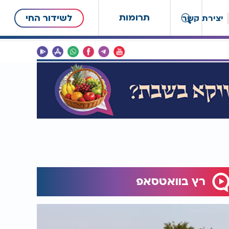
תרומות
לשידור החי
יצירת קשר
רץ בוואטסאפ