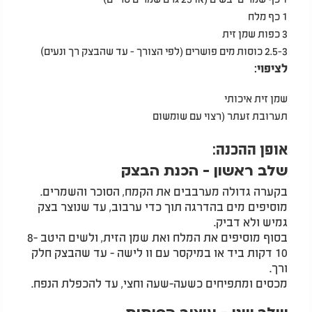
1
כף מלח
3
כפות שמן זית
2.5-3
כוסות מים פושרים (לפי הצורך - עד שהבצק רך ונעים
)
לציפוי
:
שמן זית איכותי
תערובת זעתר (רצוי עם שומשום
אופן ההכנה
:
שלב ראשון - הכנת הבצק
בקערה גדולה מערבבים את הקמח, הסוכר והשמרים.
מוסיפים מים בהדרגה תוך כדי ערבוב, עד שנוצר בצק
גמיש ולא דביק
.
בסוף מוסיפים את המלח ואת שמן הזית, ולשים היטב 8-
10 דקות ביד או במיקסר עם וו לישה - עד שהבצק חלק
ורך
.
מכסים ומתפיחים כשעה-שעה וחצי, עד להכפלת הנפח
.