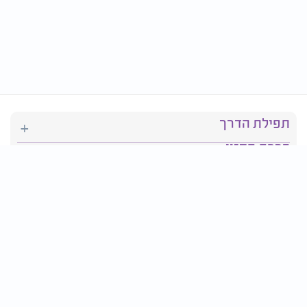
תפילת הדרך
ברכת המזון
יהדות
סידור תפילה
בריאות
חגים ומועדים