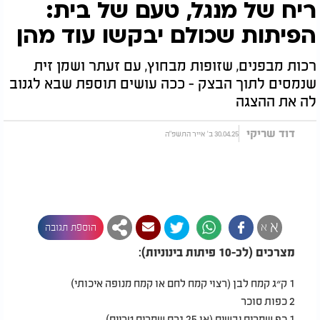
ריח של מנגל, טעם של בית:
הפיתות שכולם יבקשו עוד מהן
רכות מבפנים, שזופות מבחוץ, עם זעתר ושמן זית
שנמסים לתוך הבצק - ככה עושים תוספת שבא לגנוב
לה את ההצגה
דוד שריקי
30.04.25 ב' אייר התשפ"ה
א
א
הוספת תגובה
מצרכים (לכ-10 פיתות בינוניות
):
1
ק״ג קמח לבן (רצוי קמח לחם או קמח מנופה איכותי
)
2
כפות סוכר
1
כף שמרים יבשים (או 25 גרם שמרים טריים
)