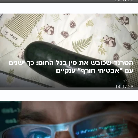
הטרנד שכובש את סין בגל החום: כך ישנים
עם "אבטיחי חורף" ענקיים
עידו לוי
14.07.26