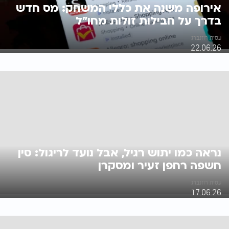
אירופה משנה את כללי המשחק: מס חדש
בדרך על חבילות זולות מחו"ל
עמית רוזנברג
22.06.26
נראה כמו יתוש רגיל, אבל נועד לריגול: סין
חשפה רחפן זעיר ומסקרן
עמית רוזנברג
17.06.26