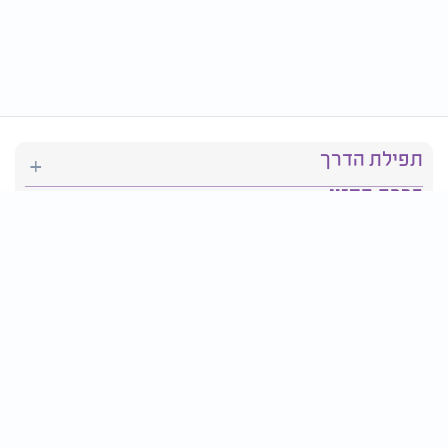
תפילת הדרך
ברכת המזון
יהדות
סידור תפילה
בריאות
חגים ומועדים