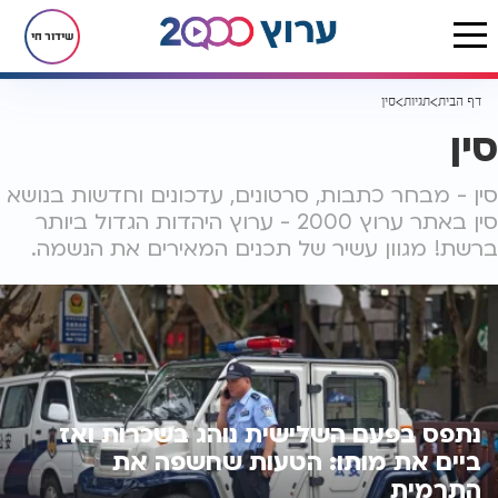
שידור חי
דף הבית
תגיות
סין
סין
סין - מבחר כתבות, סרטונים, עדכונים וחדשות בנושא
סין באתר ערוץ 2000 - ערוץ היהדות הגדול ביותר
ברשת! מגוון עשיר של תכנים המאירים את הנשמה.
נתפס בפעם השלישית נוהג בשכרות ואז
ביים את מותו: הטעות שחשפה את
התרמית