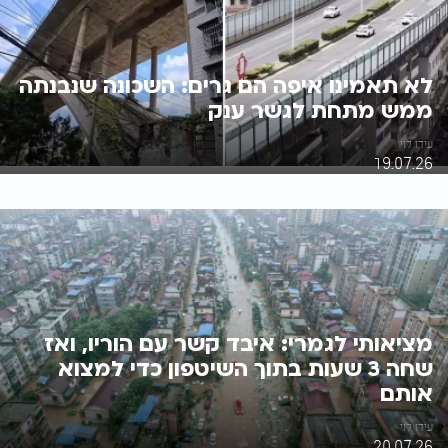
לא תאמינו איפה הם גרים: השכונה שנבנתה
ממש מתחת לגשר ענק
עידו לוי
19.07.26
מציאותי לגמרי: איבד קשר עם הוריו, ואז
שחה 3 שעות בתוך השיטפון כדי למצוא
אותם
עידו לוי
20.07.26