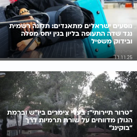
נוסעים ישראלים מתאגדים: תלונה רשמית
נגד שדה התעופה בליון בגין יחס מפלה
ובידוק משפיל
אוריאל פדרמן
11.11.25
"טרור תיירותי": בעלי צימרים ביו"ש וברמת
הגולן מדווחים על שורת תרמיות דרך
"בוקינג"