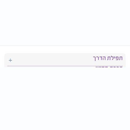
תפילת הדרך
ברכת המזון
יהדות
סידור תפילה
בריאות
חגים ומועדים