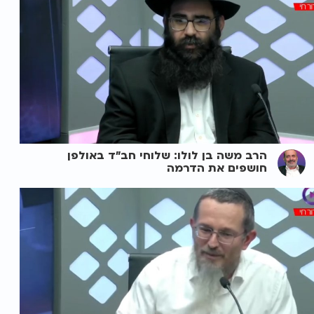
הרב משה בן לולו: שלוחי חב"ד באולפן
חושפים את הדרמה