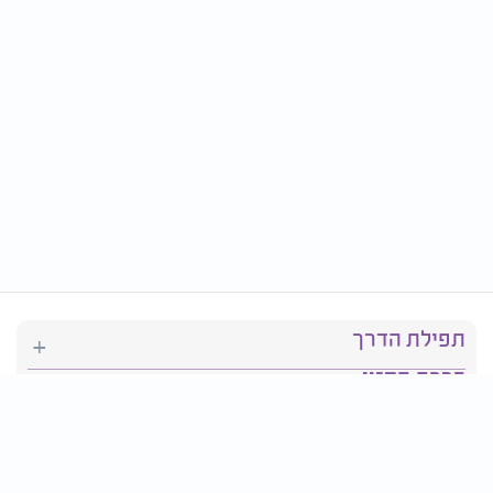
תפילת הדרך
ברכת המזון
יהדות
סידור תפילה
בריאות