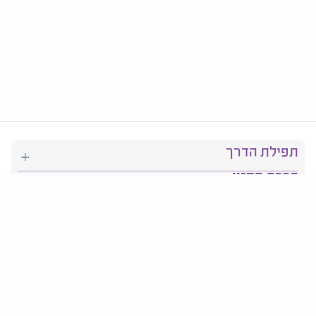
תפילת הדרך
ברכת המזון
יהדות
סידור תפילה
בריאות
חגים ומועדים