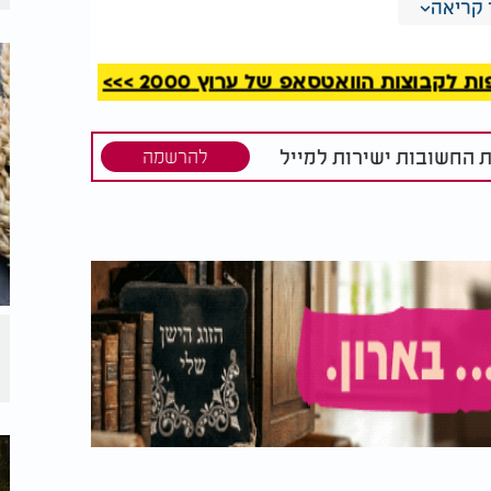
קריאה
ך היום עשוי להיות סימן לבעיות רפואיות או
. עייפות כרונית יכולה להיות קשורה למצבים
קבוצות הוואטסאפ של ערוץ 2000 >>>
ות לב, וכן לפגיעה באיכות השינה בלילה או
ת החשובות ישירות למייל
להרשמה
סיק מיד את שנת הצהריים. לדבריהם, מי שחווה
, כדאי שיבדוק אם קיים לכך רקע רפואי הדורש