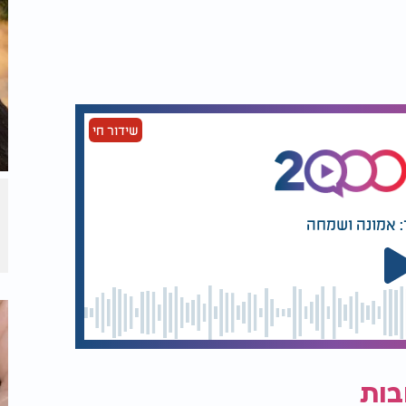
שידור חי
: אמונה ושמחה
בות