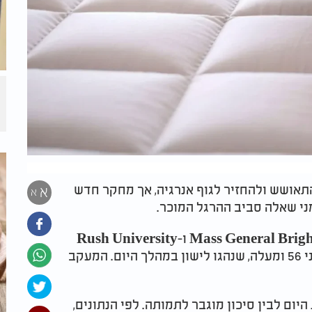
אושש ולהחזיר לגוף אנרגיה, אך מחקר חדש
א
א
במסגרת המחקר, חוקרים ממרכזי הרפואה Mass General Brigham ו-Rush University
Medical Center עקבו אחר 1,338 מבוגרים בני 56 ומעלה, שנהגו לישון במהלך היום. המעקב
ום לבין סיכון מוגבר לתמותה. לפי הנתונים,