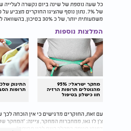
של 7%. נתון נוסף שהציגו החוקרים מצביע 
משמעותית יותר, של כ 30% בסיכון, בהשוואה לשינה בשעות אחר הצהריים.
המלצות נוספות
מחקר ישראלי: 95%
התינוק שלכם
מהנוטלים תרופות הרזיה
תרופות הסב
חוו כישלון בטיפול
עם זאת, החוקרים מדגישים כי אין הוכחה לכך
צ'ן לו גאו, ממחברות המחקר, ציינה: "המחקר ש
דפוסי תנומה במהלך היום לבין תמותה".