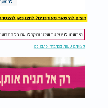
להמשך 
ההערכה העולה מהמחקר היא שהצורך לישון במהל
לשיבושים אחרים, ולא בהכרח גורם הסיכון עצמו
רוצים להישאר מעודכנים? לחצו כאן להצטרפות ל
רפואיים כמו סוכרת, בעיות בבלוטת התריס ומחל
לשיבושים בשעון הביולוגי.
הירשמו לניוזלטר שלנו ותקבלו את כל החדשו
המומחים מבהירים כי אין צורך להיבהל או להפ
עייפות חריגה ונזקק לשינה מרובה במהלך היום
מצאתם טעות בכתבה? כתבו לנו
התייחסות.