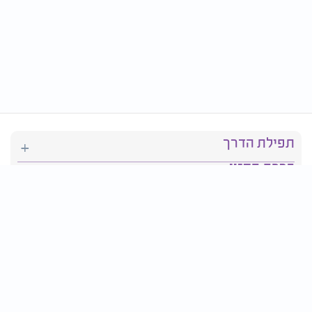
תפילת הדרך
ברכת המזון
יהדות
סידור תפילה
בריאות
חגים ומועדים