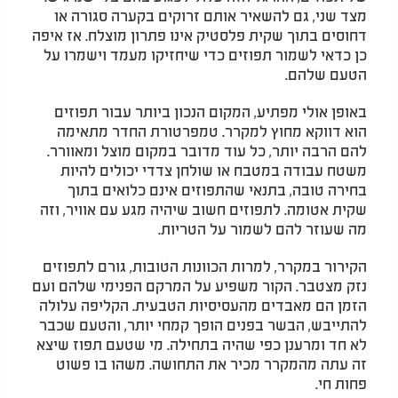
מצד שני, גם להשאיר אותם זרוקים בקערה סגורה או
דחוסים בתוך שקית פלסטיק אינו פתרון מוצלח. אז איפה
כן כדאי לשמור תפוזים כדי שיחזיקו מעמד וישמרו על
הטעם שלהם.
באופן אולי מפתיע, המקום הנכון ביותר עבור תפוזים
הוא דווקא מחוץ למקרר. טמפרטורת החדר מתאימה
להם הרבה יותר, כל עוד מדובר במקום מוצל ומאוורר.
משטח עבודה במטבח או שולחן צדדי יכולים להיות
בחירה טובה, בתנאי שהתפוזים אינם כלואים בתוך
שקית אטומה. לתפוזים חשוב שיהיה מגע עם אוויר, וזה
מה שעוזר להם לשמור על הטריות.
הקירור במקרר, למרות הכוונות הטובות, גורם לתפוזים
נזק מצטבר. הקור משפיע על המרקם הפנימי שלהם ועם
הזמן הם מאבדים מהעסיסיות הטבעית. הקליפה עלולה
להתייבש, הבשר בפנים הופך קמחי יותר, והטעם שכבר
לא חד ומרענן כפי שהיה בתחילה. מי שטעם תפוז שיצא
זה עתה מהמקרר מכיר את התחושה. משהו בו פשוט
פחות חי.