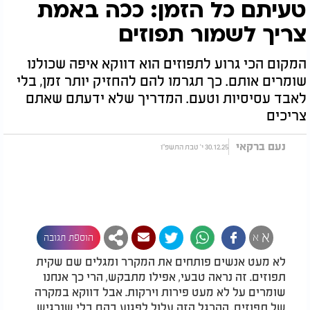
טעיתם כל הזמן: ככה באמת
צריך לשמור תפוזים
המקום הכי גרוע לתפוזים הוא דווקא איפה שכולנו
שומרים אותם. כך תגרמו להם להחזיק יותר זמן, בלי
לאבד עסיסיות וטעם. המדריך שלא ידעתם שאתם
צריכים
נעם ברקאי
30.12.25 י' טבת התשפ"ו
א
א
הוספת תגובה
לא מעט אנשים פותחים את המקרר ומגלים שם שקית
תפוזים. זה נראה טבעי, אפילו מתבקש, הרי כך אנחנו
שומרים על לא מעט פירות וירקות. אבל דווקא במקרה
של תפוזים, ההרגל הזה עלול לפגוע בהם בלי שנרגיש.