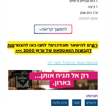
1 כוס אגוזים גרוסים
1 ביצה
1/4 כוס שמן
אופן ההכנה:
המסת השוקולד:
להמשך קריאה
להמיס את השוקולד המריר יחד עם 100 מ"ל שמנת מתוקה עד
לקבלת תערובת חלקה.
רוצים להישאר מעודכנים? לחצו כאן להצטרפות
הקצפת השמנת:
לקבוצות הוואטסאפ של ערוץ 2000 >>>
להקציף 400 מ"ל שמנת מתוקה עד לקבלת קצפת יציבה.
איחוד התערובות:
מצאתם טעות בכתבה? כתבו לנו
לקפל בעדינות את השוקולד המומס אל תוך הקצפת עד לקבלת
מוס אחיד.
הכנת בצק האגוזים:
לערבב יחד את כל מרכיבי הבצק - קמח תפוחי אדמה, אגוזים
גרוסים, ביצה ושמן - עד לקבלת תערובת אחידה.
לשטח בתבנית ולאפות בתנור שחומם מראש ל-180 מעלות
תגיות:
במשך 15 דקות, עד להזהבה קלה.
קינוחים
פסח
מירב מלכה
לצנן ולפורר.