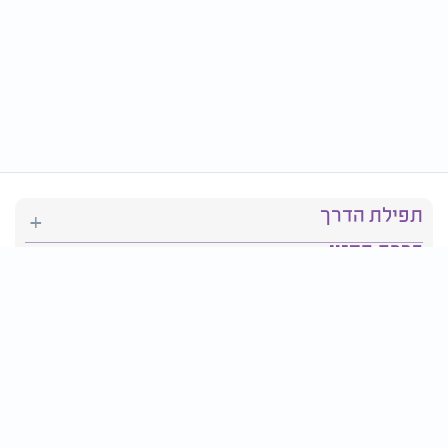
תפילת הדרך
ברכת המזון
יהדות
סידור תפילה
בריאות
חגים ומועדים