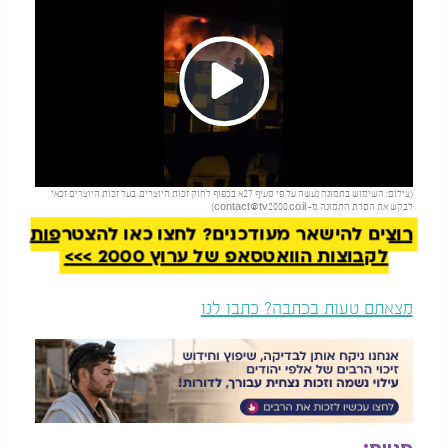
Play
להמשך קריאה
(צילום: השימוש בתמונה נעשה על פי סעיף 27א בכפוף לחוק זכות היוצרים. בעל זכות היוצרים זכאי
Video
לבקש את הסרת התמונה מ-
contact@tv2000.co.il
)
רוצים להישאר מעודכנים? לחצו כאן להצטרפות
לקבוצות הוואטסאפ של ערוץ 2000 >>>
מצאתם טעות בכתבה? כתבו לנו