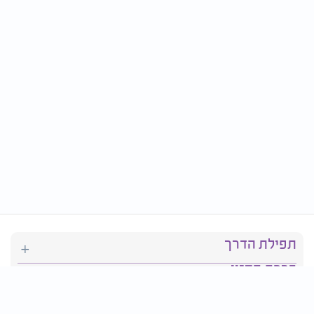
תפילת הדרך
ברכת המזון
יהדות