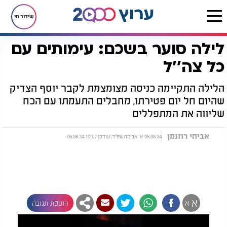
שידור חי
לילה סוער בשכם: עימותים עם
דף הבית
חדשות
חדשות בארץ
לילה סוער בשכם: עימותים עם כל צה''ל
כל צה''ל
הלילה התקיימה כניסה מצומצמת לקבר יוסף הצדיק
שהיום חל יום פטירתו, מחבלים התעמתו עם הכח
שליווה את המתפללים
אביחי רוזנמן
05.08.24 א' אב התשפ"ד, עודכן 10:07 06.08.24
א
א
הוספת תגובה