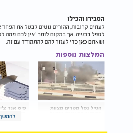
הסבירו והכילו
לעתים קרובות, ההורים נוטים לבטל את הפחד א
לטפל בבעיה. אך במקום לומר "אין לכם ממה ל
ושאתם כאן כדי לעזור להם להתמודד עם זה.
המלצות נוספות
הטיל נפל מטרים מצוות
פיש אנד צ’י
השידור הישראלי שניצל
הלגו שלא ת
להמשך 
בנס