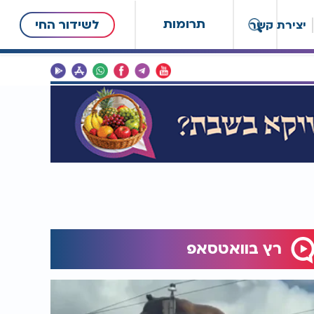
תרומות
לשידור החי
יצירת קשר
רץ בוואטסאפ