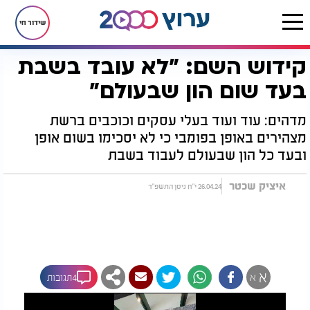
שידור חי
קידוש השם: "לא עובד בשבת
דף הבית
רץ בוואטסאפ
קידוש השם: "לא עובד בשבת בעד שום הון שבעולם"
בעד שום הון שבעולם"
מדהים: עוד ועוד בעלי עסקים וכוכבים ברשת
מצהירים באופן בפומבי כי לא יסכימו בשום אופן
ובעד כל הון שבעולם לעבוד בשבת
איציק שכטר
26.04.24 י"ח ניסן התשפ"ד
א
א
4תגובות