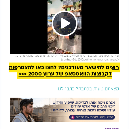
Play
להמשך קריאה
(צילום: השימוש בתמונה נעשה על פי סעיף 27א בכפוף לחוק זכות היוצרים. בעל זכות היוצרים זכאי
Video
לבקש את הסרת הסרטון מ-
contact@tv2000.co.il
)
רוצים להישאר מעודכנים? לחצו כאן להצטרפות
לקבוצות הוואטסאפ של ערוץ 2000 >>>
מצאתם טעות בכתבה? כתבו לנו