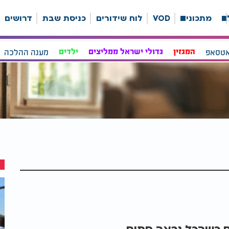
ה
מתכונים
VOD
לוח שידורים
כניסת שבת
דרושים
אטסאפ
המגזין
גדולי ישראל ממליצים
ילדים
מענה ההלכה