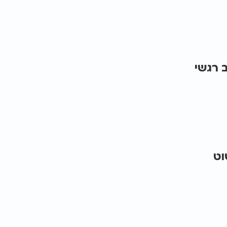
 רגשי
וט