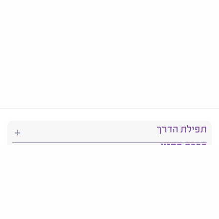
תפילת הדרך
ברכת המזון
יהדות
סידור תפילה
בריאות
חגים ומועדים