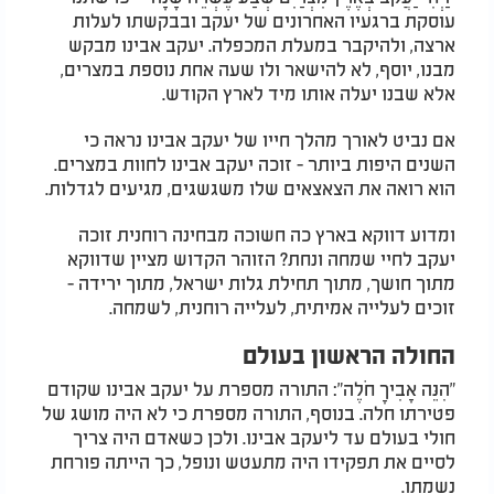
עוסקת ברגעיו האחרונים של יעקב ובבקשתו לעלות
ארצה, ולהיקבר במעלת המכפלה. יעקב אבינו מבקש
מבנו, יוסף, לא להישאר ולו שעה אחת נוספת במצרים,
אלא שבנו יעלה אותו מיד לארץ הקודש.
אם נביט לאורך מהלך חייו של יעקב אבינו נראה כי
השנים היפות ביותר - זוכה יעקב אבינו לחוות במצרים.
הוא רואה את הצאצאים שלו משגשגים, מגיעים לגדלות.
ומדוע דווקא בארץ כה חשוכה מבחינה רוחנית זוכה
יעקב לחיי שמחה ונחת? הזוהר הקדוש מציין שדווקא
מתוך חושך, מתוך תחילת גלות ישראל, מתוך ירידה -
זוכים לעלייה אמיתית, לעלייה רוחנית, לשמחה.
החולה הראשון בעולם
"הִנֵּה אָבִיךָ חֹלֶה": התורה מספרת על יעקב אבינו שקודם
פטירתו חלה. בנוסף, התורה מספרת כי לא היה מושג של
חולי בעולם עד ליעקב אבינו. ולכן כשאדם היה צריך
לסיים את תפקידו היה מתעטש ונופל, כך הייתה פורחת
נשמתו.