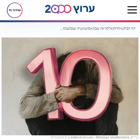
שידור חי
דף הבית
יהדות
לקראת שבת
סיטואציה שנמשכת מעל עשור, יש בכלל עניין לנסות לשנות אותה?
(צילום: indivstock.com - Wetzkaz/shutterstock/בינה מלאכותית)