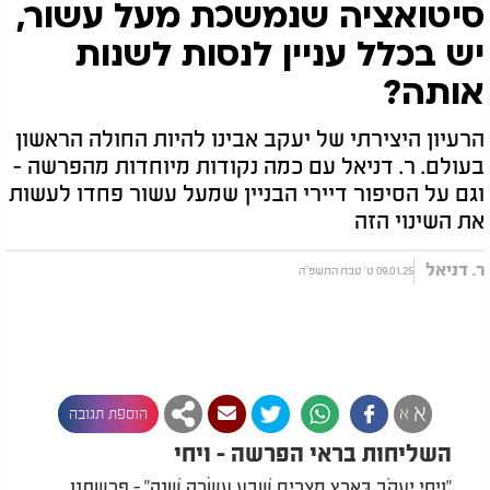
סיטואציה שנמשכת מעל עשור,
יש בכלל עניין לנסות לשנות
אותה?
הרעיון היצירתי של יעקב אבינו להיות החולה הראשון
בעולם. ר. דניאל עם כמה נקודות מיוחדות מהפרשה -
וגם על הסיפור דיירי הבניין שמעל עשור פחדו לעשות
את השינוי הזה
ר. דניאל
09.01.25 ט' טבת התשפ"ה
א
א
הוספת תגובה
השליחות בראי הפרשה - ויחי
"וַיְחִי יַעֲקֹב בְּאֶרֶץ מִצְרַיִם שְׁבַע עֶשְׂרֵה שָׁנָה" - פרשתנו