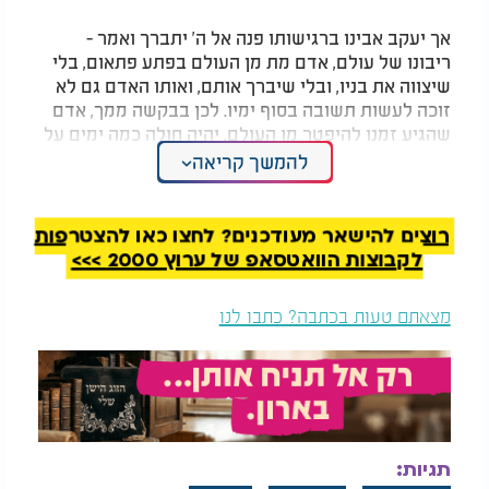
אך יעקב אבינו ברגישותו פנה אל ה' יתברך ואמר -
ריבונו של עולם, אדם מת מן העולם בפתע פתאום, בלי
שיצווה את בניו, ובלי שיברך אותם, ואותו האדם גם לא
זוכה לעשות תשובה בסוף ימיו. לכן בבקשה ממך, אדם
שהגיע זמנו להיפטר מן העולם, יהיה חולה כמה ימים על
מנת שבני ביתו יכינו את עצמם, וכן גם הוא יכין עצמו
להמשך קריאה
להסתלקותו.
ולכן, מאז בקשת יעקב אבינו ירדה מחלה וחולשה
רוצים להישאר מעודכנים? לחצו כאן להצטרפות
לעולם.
לקבוצות הוואטסאפ של ערוץ 2000 >>>
המלצות נוספות
מצאתם טעות בכתבה? כתבו לנו
תגיות:
הרב אריה לוין: כך
גם אנשים מכובדים