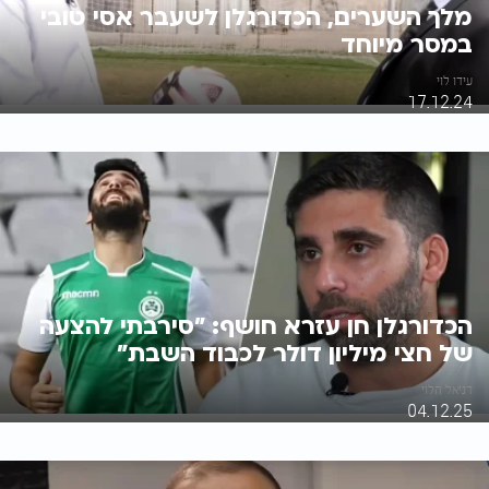
מלך השערים, הכדורגלן לשעבר אסי טובי
במסר מיוחד
עידו לוי
17.12.24
הכדורגלן חן עזרא חושף: "סירבתי להצעה
של חצי מיליון דולר לכבוד השבת"
דניאל הלוי
04.12.25