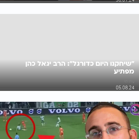
"שיחקנו היום כדורגל": הרב יגאל כהן
מפתיע
עידו לוי
05.08.24