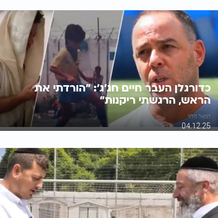
כדורגלן העבר חיים חג'ג': "הורדתי את
הראש, הרגשתי ריקנות"
דניאל הלוי
04.12.25