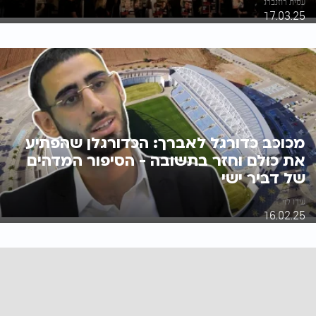
עמית רוזנברג
17.03.25
מכוכב כדורגל לאברך: הכדורגלן שהפתיע
את כולם וחזר בתשובה - הסיפור המדהים
של דביר ישי
עידו לוי
16.02.25