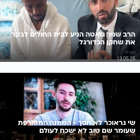
הרב שניר גואטה הגיע לבית החולים לבקר
את שחקן הכדורגל
עידו לוי
13.05.25
שי גראוכר לא חסך - המתנה המטורפת
שעומר שם טוב לא ישכח לעולם