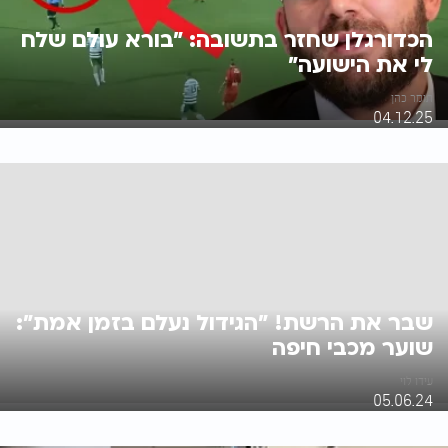
הכדורגלן שחזר בתשובה: "בורא עולם שלח
לי את הישועה"
תומר כהן
04.12.25
שבר את הרשת! "הגידול נעלם בזמן אמת":
שוער מכבי חיפה
עידו לוי
05.06.24