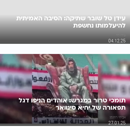
עידן טל שובר שתיקה: הסיבה האמיתית
להיעלמותו נחשפת
עידו לוי
04.12.25
תומכי טרור במגרש: אוהדים הניפו דגל
תפאורה של יחיא סינוואר
אביחי רוזנמן
27.01.25