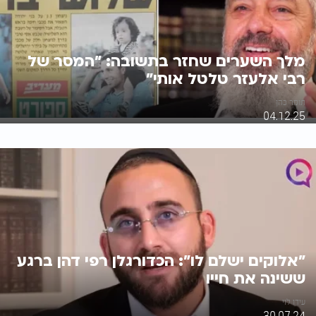
מלך השערים שחזר בתשובה: "המסר של
רבי אלעזר טלטל אותי"
תומר כהן
04.12.25
"אלוקים ישלם לו": הכדורגלן רפי דהן ברגע
ששינה את חייו
עידו לוי
30.07.24