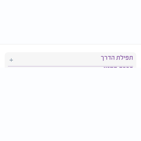
תפילת הדרך
ברכת המזון
יהדות
סידור תפילה
בריאות
חגים ומועדים