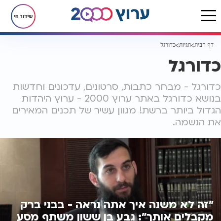
שידור חי
דף הבית
תגיות
כדורגל
כדורגל
כדורגל - מבחר כתבות, סרטונים, עדכונים וחדשות
בנושא כדורגל באתר ערוץ 2000 - ערוץ היהדות
הגדול ביותר ברשת! מגוון עשיר של תכנים המאירים
את הנשמה.
"זה לא משנה איך אתה נראה - בבני ברק
מקבלים אותך": גבע בן ששון משתף מסע