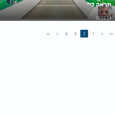
תראה לי"
עידו לוי
26.02.24
>>
>
4
3
2
1
<
<<