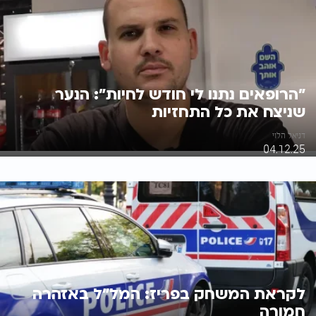
"הרופאים נתנו לי חודש לחיות": הנער
שניצח את כל התחזיות
דניאל הלוי
04.12.25
לקראת המשחק בפריז: המל"ל באזהרה
חמורה