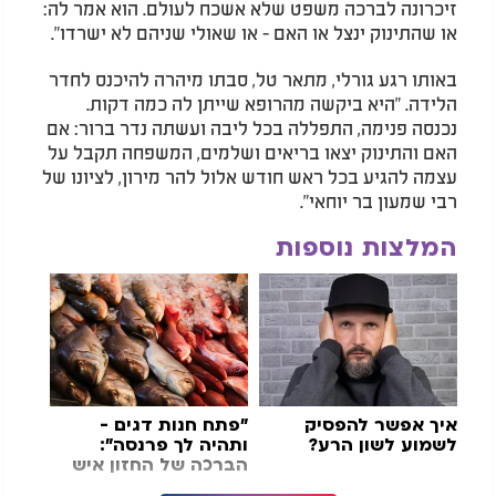
זיכרונה לברכה משפט שלא אשכח לעולם. הוא אמר לה:
או שהתינוק ינצל או האם - או שאולי שניהם לא ישרדו
."
באותו רגע גורלי, מתאר טל, סבתו מיהרה להיכנס לחדר
הלידה. "היא ביקשה מהרופא שייתן לה כמה דקות.
נכנסה פנימה, התפללה בכל ליבה ועשתה נדר ברור: אם
האם והתינוק יצאו בריאים ושלמים, המשפחה תקבל על
עצמה להגיע בכל ראש חודש אלול להר מירון, לציונו של
רבי שמעון בר יוחאי
."
המלצות נוספות
איך אפשר להפסיק
"פתח חנות דגים -
לשמוע לשון הרע?
ותהיה לך פרנסה":
הברכה של החזון איש
שממשיכה 80 שנה