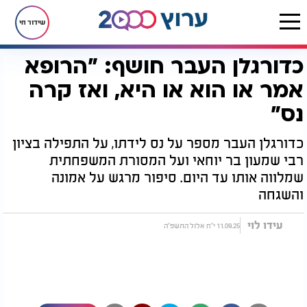
שידור חי
כדורגלן העבר חושף: "הרופא
דף הבית
יהדות
כדורגלן העבר חושף: "הרופא אמר או הוא או היא, ואז קרה נס"
אמר או הוא או היא, ואז קרה
נס"
כדורגלן העבר מספר על נס לידתו, על התפילה בציון
רבי שמעון בר יוחאי ועל המסורת המשפחתית
שמלווה אותו עד היום. סיפור מרגש על אמונה
והשגחה
עידו לוי
11.09.25 י"ח אלול התשפ"ה