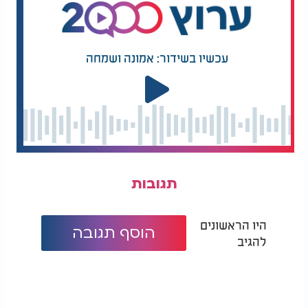
שלהם בעם ישראל. עם הזמן התחלתי ללמוד ולגלות
כמה ערך יש לדורות הקודמים שלנו, ואיך הדמויות
האלה, התנאים, היוו יסוד עצום לכל מה שאנחנו כעם
חיים עליו עד היום
."
עכשיו בשידור: אמונה ושמחה
טל מסכם בהתרגשות: "כשאני מסתכל אחורה אני מבין
שבזכות רבי שמעון בכלל נולדתי. בלי התפילה של
סבתא שלי והנדר שהיא קיבלה על עצמה, מי יודע אם
הייתי פה. כל שנה מחדש, כשמגיע חודש אלול, הלב שלי
חוזר לאותו רגע. זו זכות עצומה עבורי לדעת שהחיים
שלי עצמם קשורים בקשר ישיר לצדיק האדיר הזה".
תגובות
היו הראשונים
הוסף תגובה
להגיב