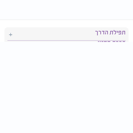
תפילת הדרך
ברכת המזון
יהדות
סידור תפילה
בריאות
חגים ומועדים