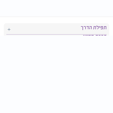
תפילת הדרך
ברכת המזון
יהדות
סידור תפילה
בריאות
חגים ומועדים