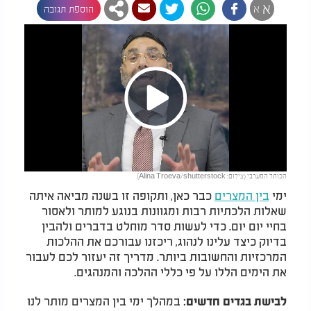
א
א
הוספת תגובה
Play
הכותל המערבי (צילום: Alina Troeva/shutterstock)
Video
ימי
בין המצרים
כבר כאן, ותקופה זו בשנה מביאה איתה
שאלות הלכתיות רבות ומגוונות בנוגע למותר ולאסור
בחיי יום יום. כדי לעשות סדר מוחלט בדברים ולהבין
בדיוק כיצד עלינו לנהוג, ריכזנו עבורכם את ההלכות
המרכזיות והחשובות ביותר. מדריך זה יעזור לכם לעבור
את הימים הללו על פי כללי ההלכה והמנהגים.
במהלך ימי בין המצרים מותר לנו
לבישת בגדים חדשים: