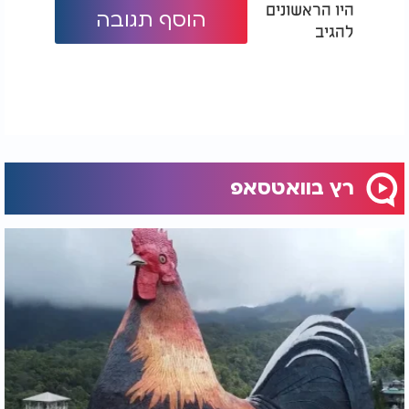
היו הראשונים
הוסף תגובה
להגיב
לעומת זאת, על פי היהדות אין מקום להסתמכות על
אסטרולוגיה בקבלת החלטות. חז"ל מלמדים כי עם
ישראל הוא בבחינת "אין מזל לישראל", זאת אומרת- עם
ישראל הוא מעל כל המזלות והאסטרולוגיה. וגם אם
חלילה קיימת גזרה על האדם, ניתן לשנותה באמצעות
תשובה, תפילה וצדקה. גורלו של אדם אינו נקבע על פי
הכוכבים, אלא גם על פי מעשיו והנהגתו, ועל פי החלטתו
של ה' יתברך, מלך מלכי העולמים.
רץ בוואטסאפ