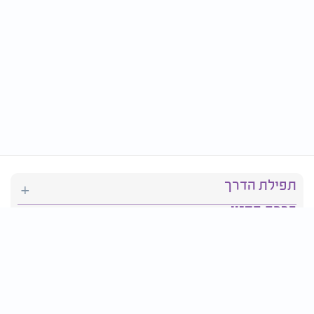
תפילת הדרך
ברכת המזון
יהדות
סידור תפילה
בריאות
חגים ומועדים