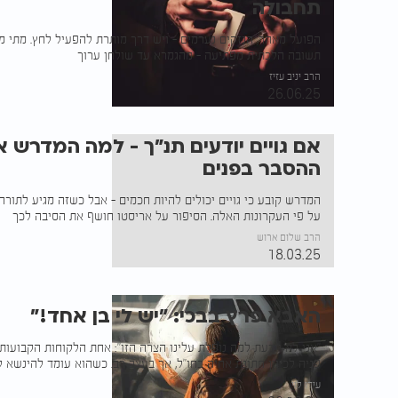
תחבולה
הפועל מאחר, הנזקים נערמים - ויש דרך מותרת להפעיל לחץ. מתי מ
תשובה הלכתית מפתיעה - מהגמרא עד שולחן ערוך
הרב יניב עזיז
26.06.25
אם גויים יודעים תנ"ך - למה המדרש 
ההסבר בפנים
המדרש קובע כי גויים יכולים להיות חכמים - אבל כשזה מגיע לתורה 
על פי העקרונות האלה. הסיפור על אריסטו חושף את הסיבה לכך
הרב שלום ארוש
18.03.25
האבא פרץ בבכי: "יש לי בן אחד!"
"אני לא יודעת למה נופלת עלינו הצרה הזו": אחת הלקוחות הקבועו
פניה לכיוון חתונת אחיה בחו"ל, אך בעצב רב. כשהוא עומד להינשא ל
עידו לוי