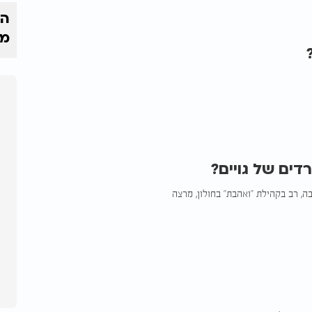
הק
מי
ים של גויים?
ה, רב בקהילת "ואהבת" בחולון, מרצה