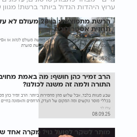
ערוץ היהדות הגדול ביותר ברשת! מגוון
הרשת מתפוצצת: בן 28 
תחזית אסטרולוגית
מהנדס תוכנה מהודו, נשוי ואב לילד, לא הורשה מעולם לנהוג או אפי
באסטרולוגיה שלו. הסיפור הפך לוויראלי הרשת סוערת
עידו לוי
30.06.26
הרב זמיר כהן חושף: מה באמת מחויב 
התורה ולמה זה משנה לכולנו?
שבע מצוות בלבד, אבל שלוש מהן מחמירות ביותר: הרב זמיר כהן מסב
בכללי מוסר נוקשים ומה המקום של הצדק, הרחמים והאמונה בחיים 
עידו לוי
08.09.25
מותר לשקר לפועל גוי? מקרה אחד ש