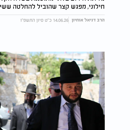
חילוני, מפגש קצר שהוביל להחלטה ששינ
14.06.26 כ"ט סיון התשפ"ו
הרב דניאל אוחיון