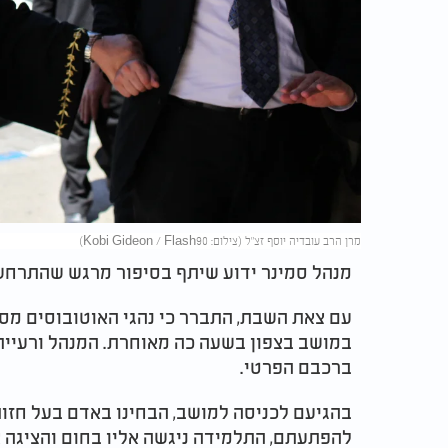
מרן הרב עובדיה יוסף זצ"ל (צילום: Kobi Gideon / Flash90)
מנהל סמינר ידוע שיתף בסיפור מרגש שהתרחש
עם צאת השבת, התברר כי נהגי האוטובוסים מ
במושב בצפון בשעה כה מאוחרת. המנהל ורעייתו
ברכבם הפרטי.
בהגיעם לכניסה למושב, הבחינו באדם בעל חזות
להפתעתם, התלמידה ניגשה אליו בחום והציגה או