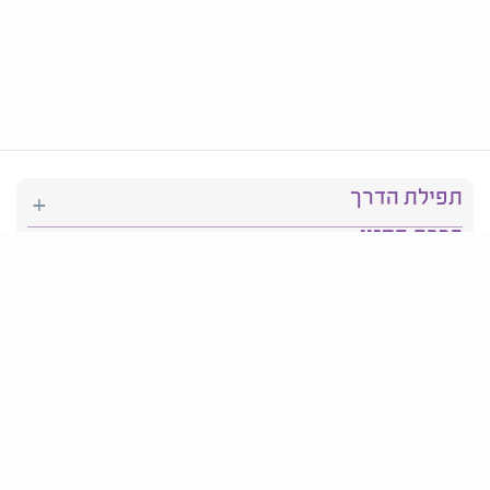
תפילת הדרך
ברכת המזון
יהדות
סידור תפילה
בריאות
חגים ומועדים