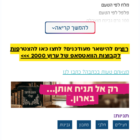
מלח לפי הטעם
פלפל לפי הטעם
100 גרם גבינת מוצרלה
להמשך קריאה
50 גרם גבינה בולגרית
אופן ההכנה
שוטפים היטב את החצילים.
רוצים להישאר מעודכנים? לחצו כאן להצטרפות
פורסים אותם לעיגולים בעובי בינוני, לא דק מדי.
לקבוצות הוואטסאפ של ערוץ 2000 >>>
מסדרים את פרוסות החציל בתבנית המתאימה לאפייה.
מפזרים מעל מעט מלח ופלפל.
מצאתם טעות בכתבה? כתבו לנו
מגרדים את גבינת המוצרלה ומפזרים באופן אחיד על גבי
החצילים.
מפוררים מעל את הגבינה הבולגרית.
מכניסים לתנור שחומם מראש לחום בינוני של 180 עד 185
מעלות.
תגיות:
אופים במשך כ 45 דקות, עד שהגבינות נמסות ומקבלות גוון
זהוב.
חצילים
חלבי
מתכון
גבינות
לאחר האפייה מגישים את המנה כשהיא חמה. החצילים
הופכים לרכים ועסיסיים, בעוד שכבת הגבינות מעניקה