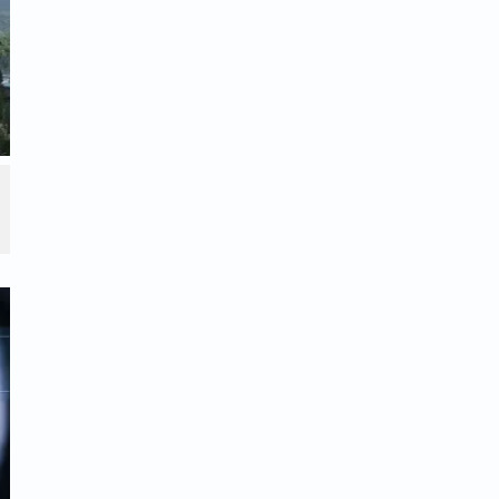
ערך סיור מקצועי נוסף בהשתתפות יו"ר
יץ וגורמים נוספים העוסקים בפיתוח האתר.
בהן הרחבת מרפסת הכהנים, פיתוח מבנה בית
יון בהתאם לתוכניות הבנייה המאושרות.
מבנה בית הכנסת הקיים מעל הציון, צעד
ביל סוכם כי הדיונים בנוגע למבנה בית
דם את התוכניות במהירות האפשרית.
דמות משמעותית בשטח. בימים האחרונים נחנך
רותים חדש, מרווח ומתקדם, שנועד להעניק
 המגיעים למירון לאורך השנה.
קום עד כה וכולל עשרות תאים מאובזרים
פרויקט היה נושא הנגישות, ולכן תוכנן המתחם
לנכים.
תוף קרן ספרא בישראל, הוועדה המחוזית