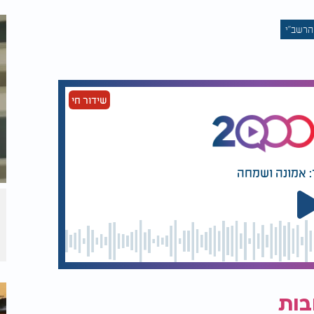
הרשב"י
שידור חי
: אמונה ושמחה
בות