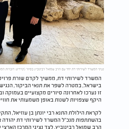
נציגי המשרד לשירותי דת יחד עם הרב שמואל רבינוביץ בסיור (קרדיט: דוברות המ
המשרד לשירותי דת, ממשיך לקדם שורת פרויק
בישראל, במטרה לשפר את תנאי הביקור, הנגיש
זו נערכו לאחרונה סיורים מקצועיים בעמוקה וב
היקף שצפויות לשנות באופן משמעותי את חווי
לקראת הילולת התנא רבי יונתן בן עוזיאל, התק
בהשתתפות מנכ"ל המשרד לשירותי דת יהודה אב
הרב שמואל רבינוביץ, לצד נציגי המרכז הארצי 