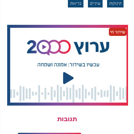
תינוקות
שיניים
בריאות
שידור חי
6 סימנים המעידים על
עזבו בלי תרופות, בלי
כך שחסר לכם ויטמין D
תיקים - ובלי מענה:
בגוף
מעל 10,000 מפונים,
והסיוע רק בתחילתו
3. שלוק מפירות קפואים
עכשיו בשידור: אמונה ושמחה
פתרון נוסף שיכול לסייע הוא הכנת שלוק ביתי מפירות.
ניתן לטחון פירות המתאימים לגיל התינוק, להקפיא
אותם בתבנית ייעודית ולהגיש כשהם קרים. הקור עשוי
להקל על הכאב בחניכיים, ובמקביל התינוק נהנה מטעם
טבעי ומרענן. חשוב להגיש בהתאם לגיל התינוק ותחת
השגחת מבוגר.
תגובות
4. נשכן מקורר
נשכן שנשמר במקרר יכול להוות פתרון פשוט ויעיל.