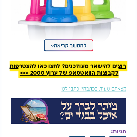
להמשך קריאה
רוצים להישאר מעודכנים? לחצו כאן להצטרפות
2. מוצץ מים מקורר
לקבוצות הוואטסאפ של ערוץ 2000 >>>
קיימים מוצצים שניתן למלא במים (אחד הסוגים הוא של
מצאתם טעות בכתבה? כתבו לנו
החברה "MAM" - על ידי לחיצות עליו תחת זרם מים,
ניתן להכניס לתוכו מים) ולאחר מכן לשים במקפיא.
הקור מסייע להפחית את הלחץ בחניכיים ומעניק לתינוק
הקלה זמנית בזמן בקיעת השיניים.
המלצות נוספות
תגיות: