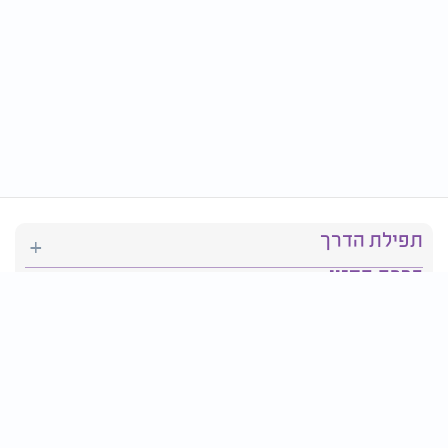
תפילת הדרך
ברכת המזון
יהדות
סידור תפילה
בריאות
חגים ומועדים