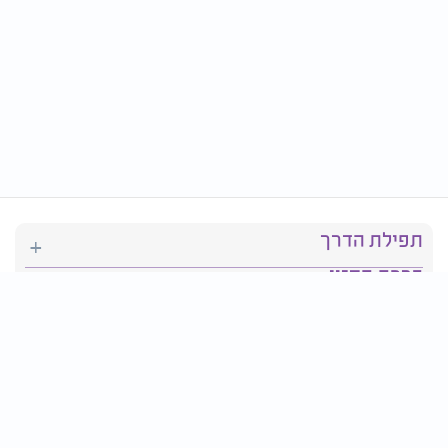
תפילת הדרך
ברכת המזון
יהדות
סידור תפילה
בריאות
חגים ומועדים