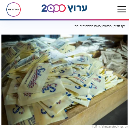
שידור חי
דף הבית
בריאות
האם הממתיקים המלאכותיים פוגעים במצב הרוח? המומחים חושפים את הקשר המפתיע
(צילום: rblfmr/shutterstock)