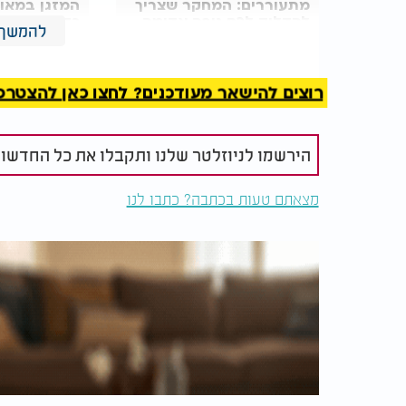
מתעוררים: המחקר שצריך
המזגן במאו
להדליק לכם נורה אדומה
כדאי שתקרא
להמשך 
השפעתו של הצחוק ניכרת גם ברמה הביולוגית. 
רוצים להישאר מעודכנים? לחצו כאן להצטרפות ל
לחץ כמו קורטיזול ואפינפרין, ובמקביל מגביר את
הידועים ככימיקלים התורמים לתחושת רווחה וש
הירשמו לניוזלטר שלנו ותקבלו את כל החדשו
בנוסף, הצחוק מעודד הפרשת אוקסיטוצין, הורמ
בין הורים לילדיהם. מנגד, מתח מתמשך עלול ל
מצאתם טעות בכתבה? כתבו לנו
מערכת החיסון ולהשפיע על התפתחות המערכת ה
לטווח ארוך.
המומחית מדגישה כי למצבם הרגשי של ילדים 
עם העולם סביבם. לדבריה, הורים יכולים לח
משותף, רגעי שמחה ואינטראקציות חיוביות.
לדבריה, רגעים אלו אינם יוצרים רק צחוק והנאה
לחזק תחושת ביטחון ושייכות, ולתמוך בהתפתח