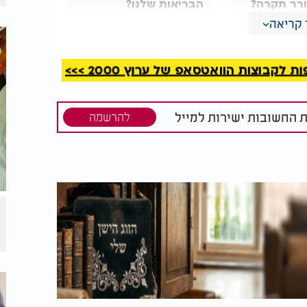
ורר תקרה?
הבריאות שלנו?
ו את זה
קריאה
לפי הממצאים, הוא מסייע בהפחתת הורמוני
קבוצות הוואטסאפ של ערוץ 2000 >>>
 ייצורם של דופמין, סרוטונין ואנדורפינים,
ביעות רצון.
ת החשובות ישירות למייל
להרשמה
ון הקשור ליצירת קשרים רגשיים עמוקים יותר
פגוע ביכולת הלמידה, להחליש את פעילות
לימבית, האחראית על רגשות ועל הזיכרון
יש השפעה ישירה על האופן שבו הם מתמודדים
זק את ההתפתחות הבריאה באמצעות משחק
, אלא גם מסייעים לילדים לפתח ויסות רגשי,
ות חברתית וקוגניטיבית. בסופו של דבר, שמחה