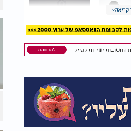
קריאה
קבוצות הוואטסאפ של ערוץ 2000 >>>
 רעידת
מדהים: יצרו חנוכיה
ת החשובות ישירות למייל
ית באזור
אנושית מופלאה
להרשמה
ד להחלמה מלאה של הפה, ורק אז החלה
ן שקיבלה לא התאים למבנה פיה והותיר אותה
שברתי. חשבתי שלעולם לא אוכל באמת לחייך
רי זוג נוסף של תותבות זמניות, שאותן הרכבתי
את התותבות הקבועות".
כי הצליחה להחזיר לעצמה את הביטחון שאיבדה