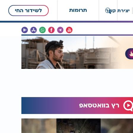
תרומות
לשידור החי
יצירת קשר
רץ בוואטסאפ