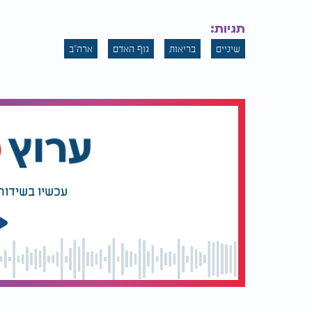
במשך השנים. "אני אוהבת את איך שהשיניים שלי
תגיות:
הביטחון העצמי".
שיניים
בריאות
גוף האדם
ארה"ב
למרות השינוי, לא פעם היא נתקלת בתגובות פו
בתגובות לסרטונים שלי שאני נראית בת 75, או שזה מגעיל שאני צעירה מדי בשביל תותבות".
הסיפור של הצעירה מארה"ב מזכיר עד כמה גוף
ברוך הוא ברא את האדם בחכמה עצומה, כאשר לכל
בשמירה על בריאות הגוף. כאשר הגוף אינו מקבל
השלכות משמעותיות ולעיתים אף קשות. זוהי ת
לשמור על המתנה היקרה שהעניק לנו הבורא, לה
עכשיו בשידור
התנאים הנחוצים לו כדי לתפקד כראוי.
ואם כך הדבר לגבי הגוף הגשמי, על אחת כמה וכ
להתקיים ולשגשג, כך גם הנשמה זקוקה למזון רו
שמחזקים אותה ומעניקים לה חיות ומשמעות. כש
נשכח את צורכי הנשמה, שהרי בריאותו האמיתי
ונשמה מאירה.