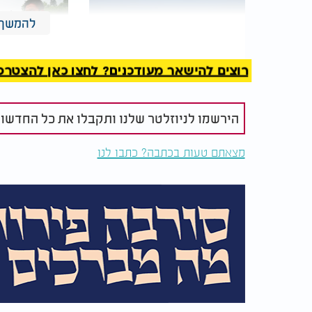
להמשך 
רוצים להישאר מעודכנים? לחצו כאן להצטרפות ל
"יצאנו לבדוק": כיצד
רגעי האימה:
הירשמו לניוזלטר שלנו ותקבלו את כל החדשו
החרדים חוסכים מיליארדי
אדמה עוצמת
שקלים למדינה?
סין
מצאתם טעות בכתבה? כתבו לנו
נוסף על כך לאחר העקירה המתינה כחודשיים ע
התאמת התותבות.
גם שלב זה לא עבר בקלות. סט התותבות הראשו
מתוסכלת. "כשנתנו לי את התותבות הגדולות, נ
שוב. זה היה קשה מאוד עבורי. נאלצו להכין עבו
במשך כשמונה חודשים, ורק לאחר מכן קיבלתי 
כיום, לאחר תהליך שיקום ממושך, היא מספרת 