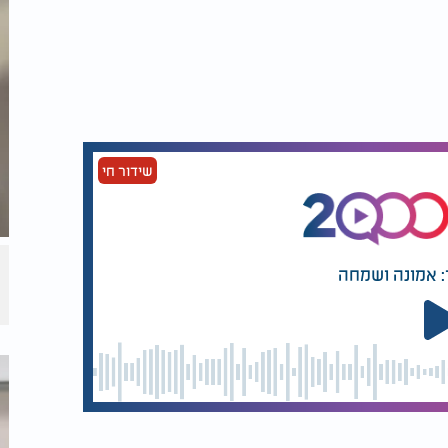
 נראות היום. התותבות החזירו לי סוף סוף את
געניות ברשתות החברתיות. "היו אנשים שכתבו
 האדם הוא מערכת מופלאה ומדויקת. הקדוש
שידור חי
 ויטמין, מינרל ורכיב תזונתי יש תפקיד חיוני
 את מה שהוא זקוק לו, עלולות להיות לכך
זכורת לאחריות המוטלת על כל אחד מאיתנו
קפיד על אורח חיים בריא ולהעניק לגוף את
: אמונה ושמחה
מה לגבי הנשמה. כשם שהגוף זקוק למזון כדי
חני. תורה, תפילה, מצוות ומעשים טובים הם
ם שלא נזניח את צורכי הגוף, כך ראוי שלא
ת של האדם מורכבת משילוב של גוף בריא