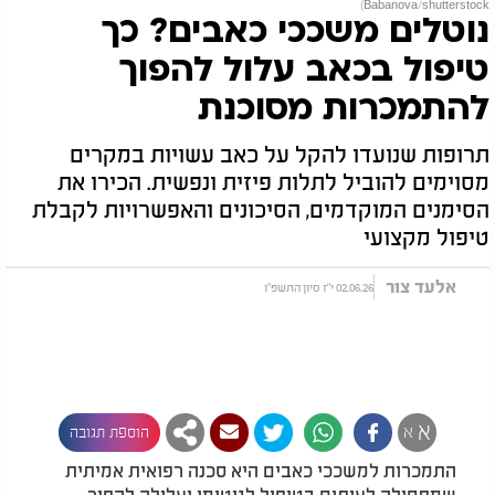
Babanova/shutterstock)
נוטלים משככי כאבים? כך
טיפול בכאב עלול להפוך
להתמכרות מסוכנת
תרופות שנועדו להקל על כאב עשויות במקרים
מסוימים להוביל לתלות פיזית ונפשית. הכירו את
הסימנים המוקדמים, הסיכונים והאפשרויות לקבלת
טיפול מקצועי
אלעד צור
02.06.26 י"ז סיון התשפ"ו
א
א
הוספת תגובה
התמכרות למשככי כאבים היא סכנה רפואית אמיתית
שמתחילה לעיתים בטיפול לגיטימי ועלולה להפוך