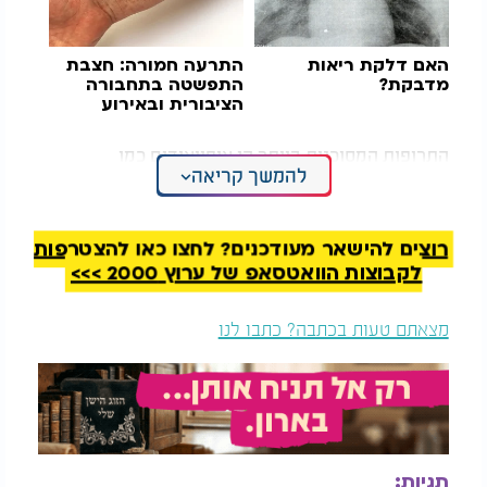
האם דלקת ריאות
התרעה חמורה: חצבת
מדבקת?
התפשטה בתחבורה
הציבורית ובאירוע
בירושלים - האם הייתם
שם?
התרופות המסוכנות ביותר הן אופיואידים כמו
להמשך קריאה
אוקסיקודון, מורפין, פנטניל ופרקוסט, שמשפיעים על
קולטני כאב והנאה במוח. הסימנים להתמכרות כוללים
צורך להעלות מינון, עיסוק מתמיד במדכאי הכאב, חשש
רוצים להישאר מעודכנים? לחצו כאן להצטרפות
שתרופות ייגמרו, התרחקות מחברים, עצבנות ושינויים
לקבוצות הוואטסאפ של ערוץ 2000 >>>
בהתנהגות.
שימוש ממושך עלול לגרום לנזקים בריאותיים חמורים:
מצאתם טעות בכתבה? כתבו לנו
פגיעה במערכת הנשימה, עייפות קיצונית, ירידה בריכוז
וסיכון מוגבר למנת יתר, במיוחד בשילוב עם אלכוהול או
תרופות הרגעה. גמילה עצמאית קשה מאוד כי תסמיני
הגמילה כוללים כאבים חזקים, הזעה, רעידות, חרדה,
נדודי שינה ובחילות, וגם כמיהה נפשית חזקה לחומר.
תגיות:
לכן נדרש טיפול מקצועי הכולל הערכה ראשונית,