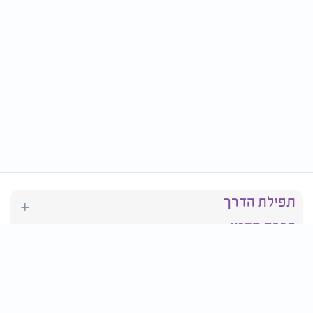
תפילת הדרך
ברכת המזון
יהדות
סידור תפילה
בריאות