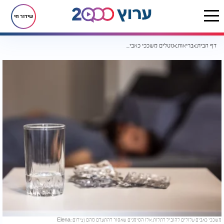
שידור חי
דף הבית
בריאות
נוטלים משככי כאבים? כך טיפול בכאב עלול להפוך להתמכרות מסוכנת
משככי כאבים עלולים להוביל לתלות, אלו הסימנים שאסור להתעלם מהם (צילום: Elena